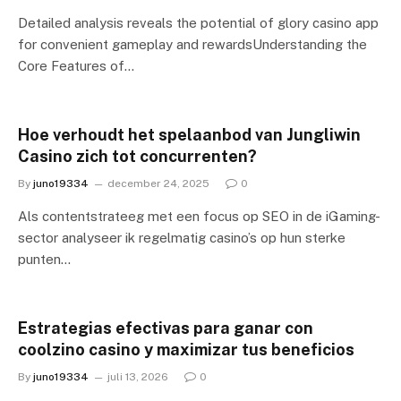
Detailed analysis reveals the potential of glory casino app
for convenient gameplay and rewardsUnderstanding the
Core Features of…
Hoe verhoudt het spelaanbod van Jungliwin
Casino zich tot concurrenten?
By
juno19334
december 24, 2025
0
Als contentstrateeg met een focus op SEO in de iGaming-
sector analyseer ik regelmatig casino’s op hun sterke
punten…
Estrategias efectivas para ganar con
coolzino casino y maximizar tus beneficios
By
juno19334
juli 13, 2026
0