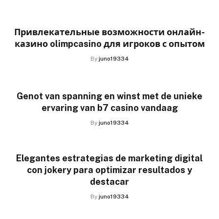
Привлекательные возможности онлайн-
казино olimpcasino для игроков с опытом
By
juno19334
Genot van spanning en winst met de unieke
ervaring van b7 casino vandaag
By
juno19334
Elegantes estrategias de marketing digital
con jokery para optimizar resultados y
destacar
By
juno19334