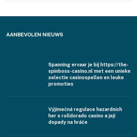
Practical insights and
https://thorfortunes.ca to build a
secure financial future for Canadians
AANBEVOLEN NIEUWS
juno19334
augustus 1, 2026
Spanning ervaar je bij https://the-
spinboss-casino.nl met een unieke
selectie casinospellen en leuke
promoties
Výjimečná regulace hazardních
her s rolldorado casino a její
dopady na hráče