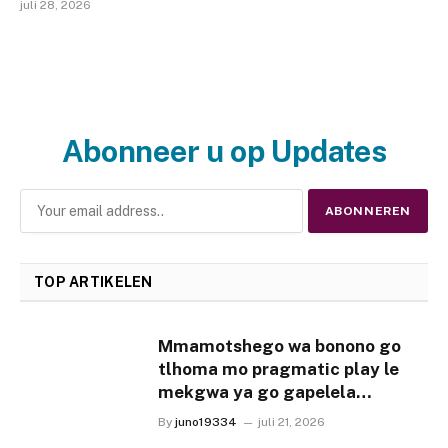
juli 28, 2026
Abonneer u op Updates
TOP ARTIKELEN
Mmamotshego wa bonono go
tlhoma mo pragmatic play le
mekgwa ya go gapelela
botshelo jo bo molemo
By
juno19334
juli 21, 2026