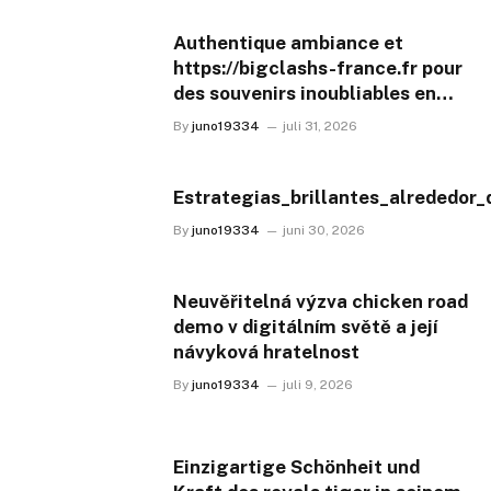
Authentique ambiance et
https://bigclashs-france.fr pour
des souvenirs inoubliables en
famille
By
juno19334
juli 31, 2026
Estrategias_brillantes_alrededor_
By
juno19334
juni 30, 2026
Neuvěřitelná výzva chicken road
demo v digitálním světě a její
návyková hratelnost
By
juno19334
juli 9, 2026
Einzigartige Schönheit und