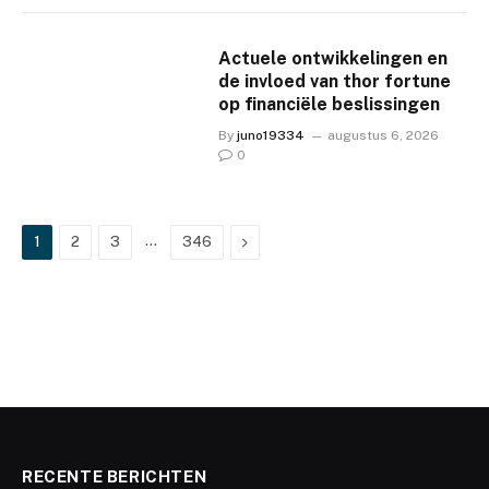
Actuele ontwikkelingen en
de invloed van thor fortune
op financiële beslissingen
By
juno19334
augustus 6, 2026
0
…
Next
1
2
3
346
RECENTE BERICHTEN