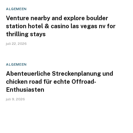
ALGEMEEN
Venture nearby and explore boulder
station hotel & casino las vegas nv for
thrilling stays
juli 22, 2026
ALGEMEEN
Abenteuerliche Streckenplanung und
chicken road für echte Offroad-
Enthusiasten
juli 9, 2026