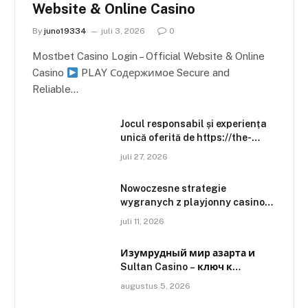
Website & Online Casino
By
juno19334
juli 3, 2026
0
Mostbet Casino Login – Official Website & Online
Casino
PLAY Содержимое Secure and
Reliable…
Jocul responsabil și experiența
unică oferită de https://the-
nvcasino-ro1.com pentru
juli 27, 2026
amatorii de senzații tari
Nowoczesne strategie
wygranych z playjonny casino
dla ambitnych graczy online
juli 11, 2026
Изумрудный мир азарта и
Sultan Casino – ключ к
захватывающим играм и
augustus 5, 2026
крупным победам сегодня