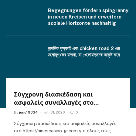
Begegnungen fördern spingranny
in neuen Kreisen und erweitern
soziale Horizonte nachhaltig
নান্দনিক দৃশ্যপট এবং chicken road 2 এর
মনোমুগ্ধকর যাত্রা, যা খেলোয়াড়দের আকৃষ্ট করে
Σύγχρονη διασκέδαση και
ασφαλείς συναλλαγές στο
https://ninescasino-gr.com για
By
juno19334
juli 31, 2026
0
όλους τους παίκτες
Σύγχρονη διασκέδαση και ασφαλείς συναλλαγές
στο https://ninescasino-gr.com για όλους τους