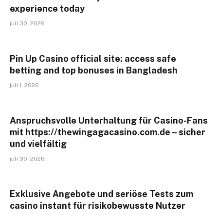
experience today
juli 30, 2026
Pin Up Casino official site: access safe
betting and top bonuses in Bangladesh
juli 1, 2026
Anspruchsvolle Unterhaltung für Casino-Fans
mit https://thewingagacasino.com.de – sicher
und vielfältig
juli 30, 2026
Exklusive Angebote und seriöse Tests zum
casino instant für risikobewusste Nutzer