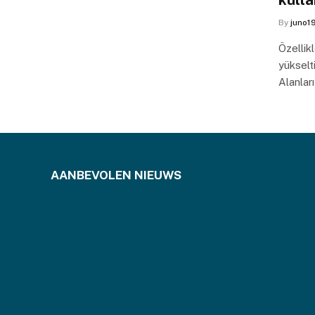
By
juno1
Özellik
yükselt
Alanlar
Remarkable bonuses and s
kingbilly casino for new p
AANBEVOLEN NIEUWS
juno19334
juli 28, 2026