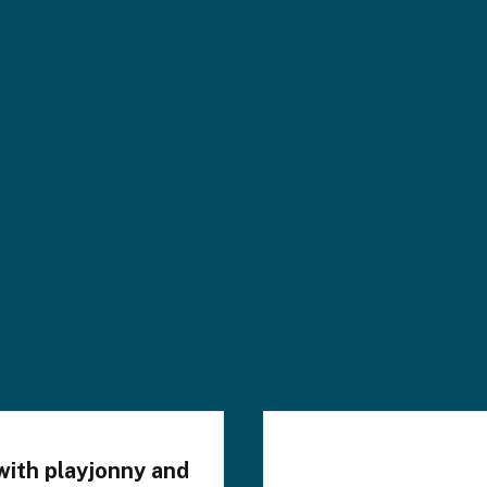
with playjonny and