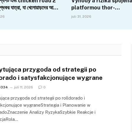
ক দৃশ্যপট এবং chicken road 2
Výhody a rizika spojená
্ধকর যাত্রা, যা খেলোয়াড়দের আকৃষ্ট
platformou thor-
fortune.co.cz pro mode
026
juli 31, 2026
obchodování
ytująca przygoda od strategii po
dorado i satysfakcjonujące wygrane
9334
juli 11, 2026
0
jąca przygoda od strategii po rolldorado i
kcjonujące wygraneStrategia i Planowanie w
radoZnaczenie Analizy RyzykaSzybkie Reakcje i
cjaRola…