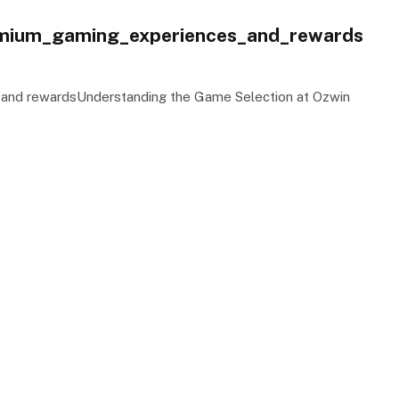
emium_gaming_experiences_and_rewards
 and rewardsUnderstanding the Game Selection at Ozwin