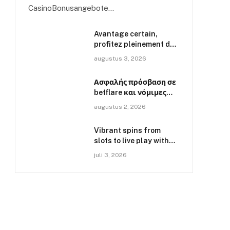
CasinoBonusangebote…
Avantage certain,
profitez pleinement du
meilleur casino en ligne
augustus 3, 2026
québec avec des gains
rapides
Ασφαλής πρόσβαση σε
betflare και νόμιμες
στοιχηματικές
augustus 2, 2026
πλατφόρμες στην
Ελλάδα
Vibrant spins from
slots to live play with
cheekybingo for UK
juli 3, 2026
players