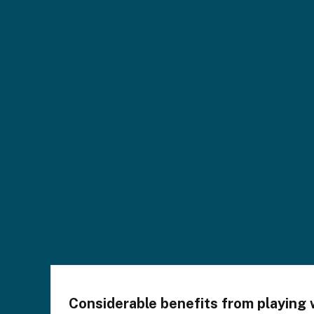
Considerable benefits from playing 