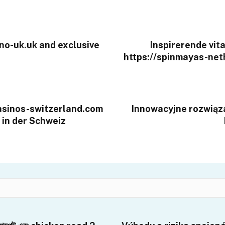
no-uk.uk and exclusive
Inspirerende vital
https://spinmayas-neth
casinos-switzerland.com
Innowacyjne rozwiąza
 in der Schweiz