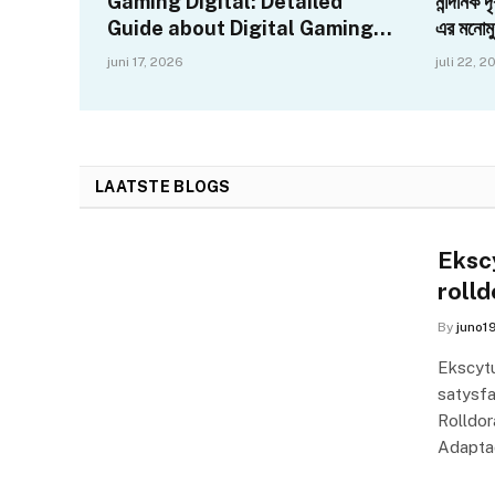
Gaming Digital: Detailed
নান্দনি
Guide about Digital Gaming
এর মনোমুগ
Platforms
করে
juni 17, 2026
juli 22, 2
LAATSTE BLOGS
Eksc
roll
By
juno1
Ekscytu
satysfa
Rolldo
Adapta