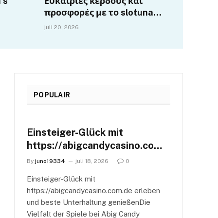
 s
Ευκαιρίες κέρδους και
προσφορές με το slotuna
rní
bonus code για τους παίκτες
juli 20, 2026
μας
POPULAIR
Einsteiger-Glück mit
https://abigcandycasino.com.d
e erleben und beste
By
juno19334
juli 18, 2026
0
Unterhaltung genießen
Einsteiger-Glück mit
https://abigcandycasino.com.de erleben
und beste Unterhaltung genießenDie
Vielfalt der Spiele bei Abig Candy