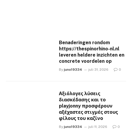
Benaderingen rondom
https://thespinorhino-nl.nl
leveren heldere inzichten en
concrete voordelen op
By
juno19334
juli 31, 2026
0
Αξιόλογες λύσεις
διασκέδασης και το
playjonny προσφέρουν
αξέχαστες στιγμές στους
φίλους του καζίνο
By
juno19334
juli 11, 2026
0