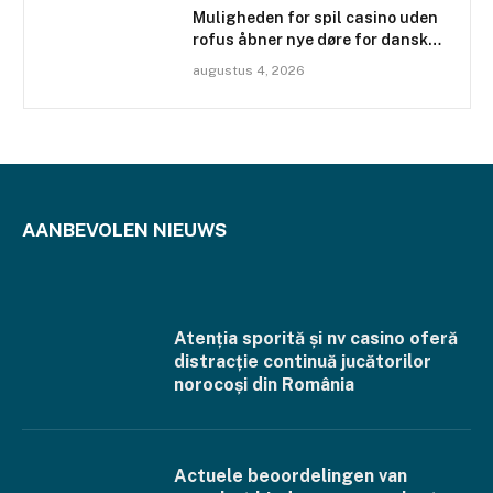
Muligheden for spil casino uden
rofus åbner nye døre for danske
spillere online
augustus 4, 2026
Strategic advantages and lamabet
deliver powerful betting solutions
today
AANBEVOLEN NIEUWS
juno19334
juli 18, 2026
Atenția sporită și nv casino oferă
distracție continuă jucătorilor
norocoși din România
Actuele beoordelingen van