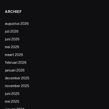
ARCHIEF
augustus 2026
juli 2026
juni 2026
mei 2026
maart 2026
februari 2026
januari 2026
december 2025
november 2025
juni 2025
mei 2025