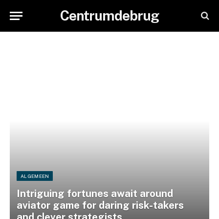
Centrumdebrug
ALGEMEEN
Intriguing fortunes await around
aviator game for daring risk-takers
and clever strategists