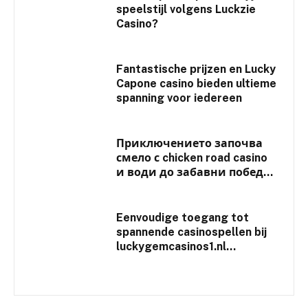
speelstijl volgens Luckzie
Casino?
Fantastische prijzen en Lucky
Capone casino bieden ultieme
spanning voor iedereen
Приключението започва
смело с chicken road casino
и води до забавни победи
и неочаквани препятствия
за всеки играч
Eenvoudige toegang tot
spannende casinospellen bij
luckygemcasinos1.nl
garandeert optimaal vermaak