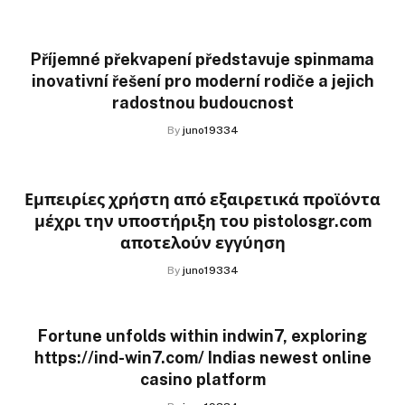
Příjemné překvapení představuje spinmama
inovativní řešení pro moderní rodiče a jejich
radostnou budoucnost
By
juno19334
Εμπειρίες χρήστη από εξαιρετικά προϊόντα
μέχρι την υποστήριξη του pistolosgr.com
αποτελούν εγγύηση
By
juno19334
Fortune unfolds within indwin7, exploring
https://ind-win7.com/ Indias newest online
casino platform