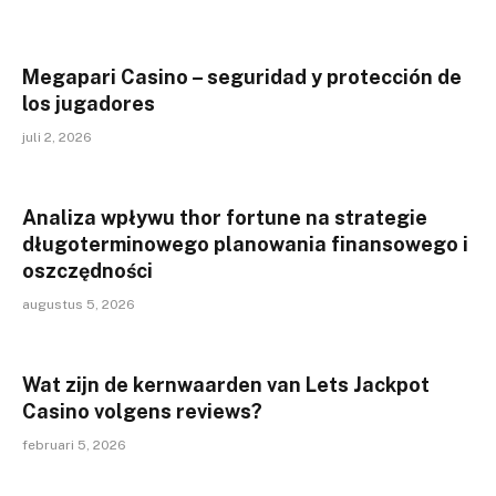
Megapari Casino – seguridad y protección de
los jugadores
juli 2, 2026
Analiza wpływu thor fortune na strategie
długoterminowego planowania finansowego i
oszczędności
augustus 5, 2026
Wat zijn de kernwaarden van Lets Jackpot
Casino volgens reviews?
februari 5, 2026