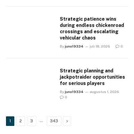
Strategic patience wins
during endless chickenroad
crossings and escalating
vehicular chaos
By
juno19334
juli 18, 2026
0
Strategic planning and
jackpotraider opportunities
for serious players
By
juno19334
augustus 1, 2026
0
…
Next
1
2
3
343