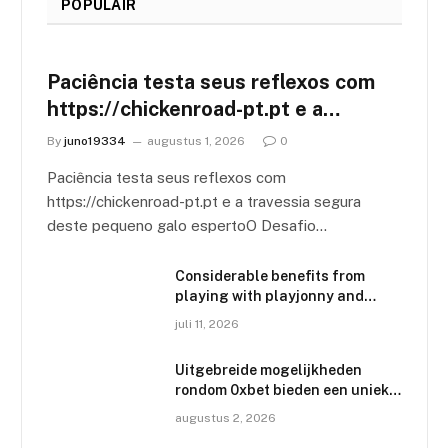
POPULAIR
Paciência testa seus reflexos com
https://chickenroad-pt.pt e a
travessia segura deste pequeno
By
juno19334
augustus 1, 2026
0
galo esperto
Paciência testa seus reflexos com
https://chickenroad-pt.pt e a travessia segura
deste pequeno galo espertoO Desafio…
Considerable benefits from
playing with playjonny and
improving your gaming
juli 11, 2026
experience today
Uitgebreide mogelijkheden
rondom 0xbet bieden een unieke
spelervaring voor iedereen
augustus 2, 2026