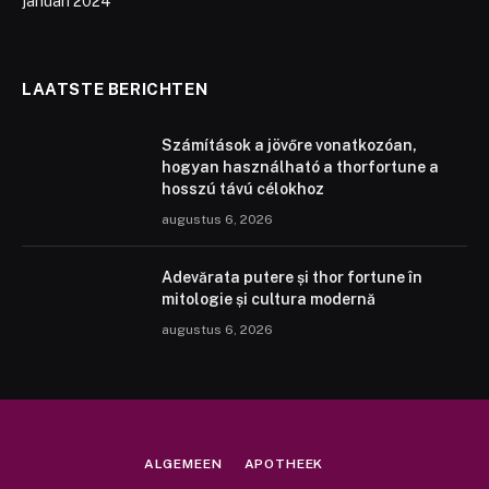
januari 2024
LAATSTE BERICHTEN
Számítások a jövőre vonatkozóan,
hogyan használható a thorfortune a
hosszú távú célokhoz
augustus 6, 2026
Adevărata putere și thor fortune în
mitologie și cultura modernă
augustus 6, 2026
ALGEMEEN
APOTHEEK