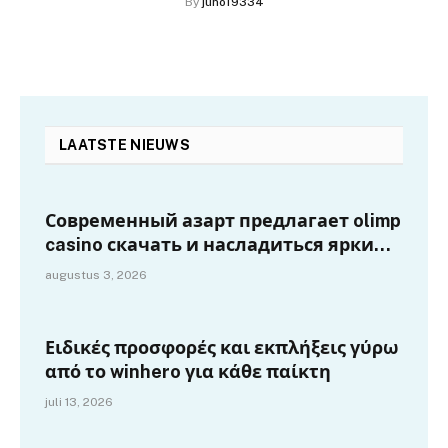
By
juno19334
LAATSTE NIEUWS
Современный азарт предлагает olimp
casino скачать и насладиться яркими
победами в удобное время
augustus 3, 2026
Ειδικές προσφορές και εκπλήξεις γύρω
από το winhero για κάθε παίκτη
juli 13, 2026