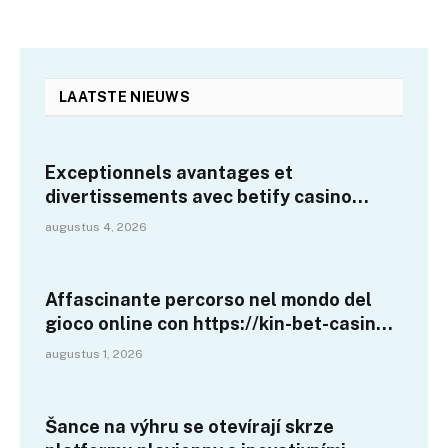
LAATSTE NIEUWS
Exceptionnels avantages et
divertissements avec betify casino
online pour joueurs avertis
augustus 4, 2026
Affascinante percorso nel mondo del
gioco online con https://kin-bet-casino-
italia.it e bonus vantaggiosi
augustus 1, 2026
Šance na výhru se otevírají skrze