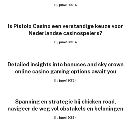
By
juno19334
Is Pistolo Casino een verstandige keuze voor
Nederlandse casinospelers?
By
juno19334
Detailed insights into bonuses and sky crown
online casino gaming options await you
By
juno19334
Spanning en strategie bij chicken road,
navigeer de weg vol obstakels en beloningen
By
juno19334