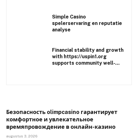
Simple Casino
spelerservaring en reputatie
analyse
Financial stability and growth
with https://uspin1.org
supports community well-
being
Безопасность olimpcasino гарантирует
комфортное и увлекательное
времяпровождение в онлайн-казино
augustus 3, 2026