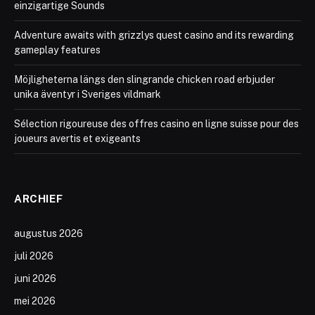
einzigartige Sounds
Adventure awaits with grizzlys quest casino and its rewarding
gameplay features
Möjligheterna längs den slingrande chicken road erbjuder
unika äventyr i Sveriges vildmark
Sélection rigoureuse des offres casino en ligne suisse pour des
joueurs avertis et exigeants
ARCHIEF
augustus 2026
juli 2026
juni 2026
mei 2026