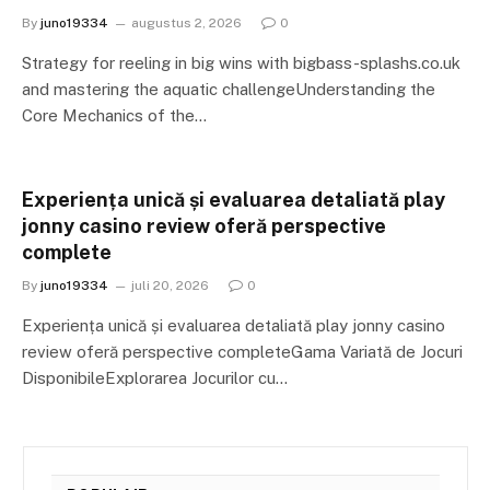
By
juno19334
augustus 2, 2026
0
Strategy for reeling in big wins with bigbass-splashs.co.uk
and mastering the aquatic challengeUnderstanding the
Core Mechanics of the…
Experiența unică și evaluarea detaliată play
jonny casino review oferă perspective
complete
By
juno19334
juli 20, 2026
0
Experiența unică și evaluarea detaliată play jonny casino
review oferă perspective completeGama Variată de Jocuri
DisponibileExplorarea Jocurilor cu…