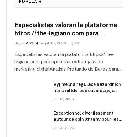
POPULAIR
Especialistas valoran la plataforma
https://the-legiano.com para
optimizar estrategias de marketing
By
juno19334
juli 27, 2026
0
digital
Especialistas valoran la plataforma https://the-
legiano.com para optimizar estrategias de
marketing digitalAnálisis Profundo de Datos para…
Výjimečná regulace hazardních
her s rolldorado casino a její
dopady na hráče
juli 12, 2026
Exceptionnel divertissement
autour de spin granny pour les
joueurs exigeants
juli 31, 2026