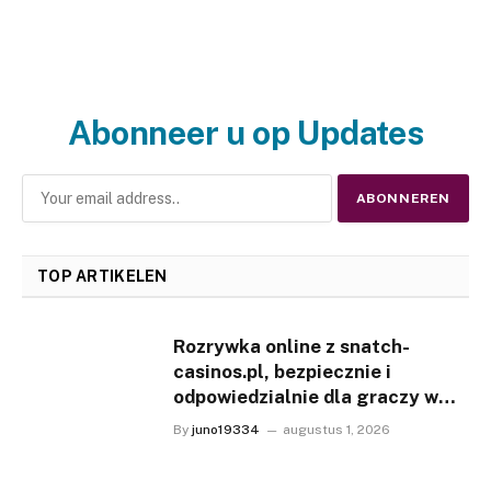
Abonneer u op Updates
TOP ARTIKELEN
Rozrywka online z snatch-
casinos.pl, bezpiecznie i
odpowiedzialnie dla graczy w
Polsce
By
juno19334
augustus 1, 2026