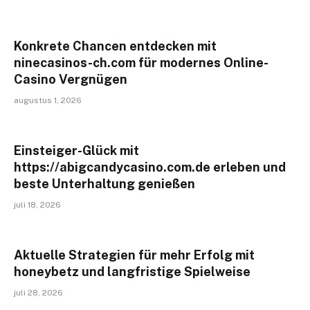
Konkrete Chancen entdecken mit
ninecasinos-ch.com für modernes Online-
Casino Vergnügen
augustus 1, 2026
Einsteiger-Glück mit
https://abigcandycasino.com.de erleben und
beste Unterhaltung genießen
juli 18, 2026
Aktuelle Strategien für mehr Erfolg mit
honeybetz und langfristige Spielweise
juli 28, 2026