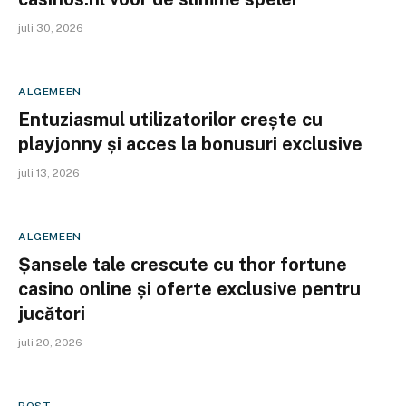
juli 30, 2026
ALGEMEEN
Entuziasmul utilizatorilor crește cu
playjonny și acces la bonusuri exclusive
juli 13, 2026
ALGEMEEN
Șansele tale crescute cu thor fortune
casino online și oferte exclusive pentru
jucători
juli 20, 2026