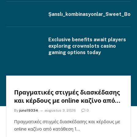
Şanslı_kombinasyonlar_Sweet_Bonan
Exclusive benefits await players
exploring crownslots casino
gaming options today
Πραγματικές στιγμές διασκέδασης
και κέρδους με online καζίνο από
κατάθεση 1 ευρώ για κάθε παίκτη
By
juno19334
augustus 3, 2026
0
Πραγματικές στιγμές διασκέδασης και κέρδους με
online καζίνο από κατάθεση 1…