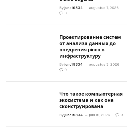
By
juno19334
augustus 7, 2026
0
Проектирование систем
от анализа данных до
внедрения pinco в
инфраструктуру
By
juno19334
augustus 3, 2026
0
Что такое компьютерная
экосистема и как она
сконструирована
By
juno19334
juni 16, 2026
0