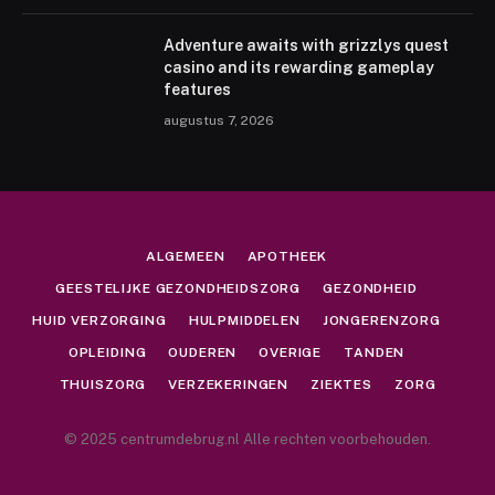
Adventure awaits with grizzlys quest
casino and its rewarding gameplay
features
augustus 7, 2026
ALGEMEEN
APOTHEEK
GEESTELIJKE GEZONDHEIDSZORG
GEZONDHEID
HUID VERZORGING
HULPMIDDELEN
JONGERENZORG
OPLEIDING
OUDEREN
OVERIGE
TANDEN
THUISZORG
VERZEKERINGEN
ZIEKTES
ZORG
© 2025 centrumdebrug.nl Alle rechten voorbehouden.