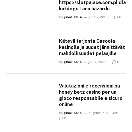
https://slotpalace.com.pl dla
każdego fana hazardu
By
juno19334
juli 27, 2026
0
Kätevä tarjonta Casoola
kasinolla ja uudet jännittävät
mahdollisuudet pelaajille
By
juno19334
juli 7, 2026
0
Valutazioni e recensioni su
honey betz casino per un
gioco responsabile e sicuro
online
By
juno19334
augustus 3, 2026
0