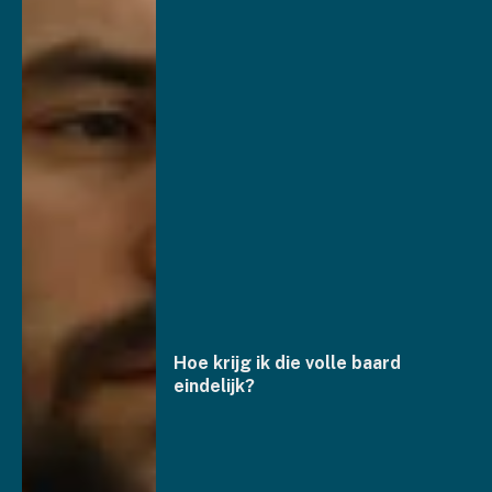
Hoe krijg ik die volle baard
eindelijk?