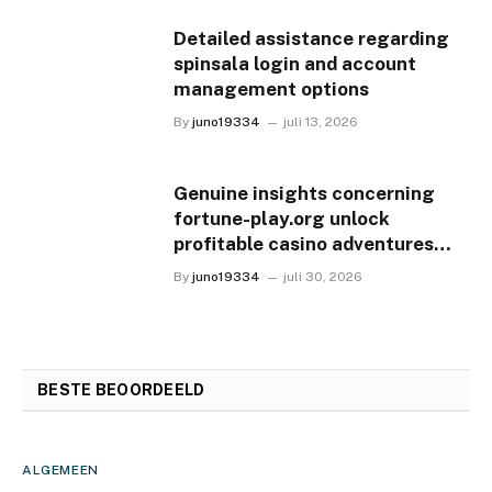
Detailed assistance regarding
spinsala login and account
management options
By
juno19334
juli 13, 2026
Genuine insights concerning
fortune-play.org unlock
profitable casino adventures
today
By
juno19334
juli 30, 2026
BESTE BEOORDEELD
ALGEMEEN