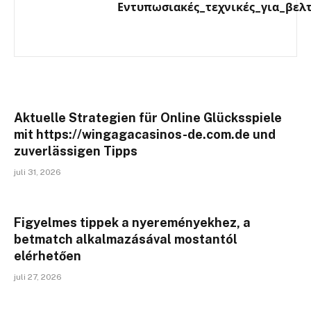
Εντυπωσιακές_τεχνικές_για_βε
Aktuelle Strategien für Online Glücksspiele
mit https://wingagacasinos-de.com.de und
zuverlässigen Tipps
juli 31, 2026
Figyelmes tippek a nyereményekhez, a
betmatch alkalmazásával mostantól
elérhetően
juli 27, 2026