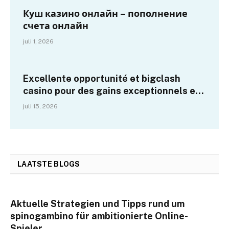
Куш казино онлайн – пополнение
счета онлайн
juli 1, 2026
Excellente opportunité et bigclash
casino pour des gains exceptionnels en
toute simplicité
juli 15, 2026
LAATSTE BLOGS
Aktuelle Strategien und Tipps rund um
spinogambino für ambitionierte Online-
Spieler