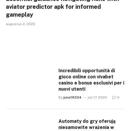
aviator predictor apk for informed
gameplay
augustus 2, 2026
Incredibili opportunità di
gioco online con vivabet
casino e bonus esclusivi per i
nuovi utenti
By
juno19334
juli 17, 2026
0
Automaty do gry oferują
niesamowite wrażenia w