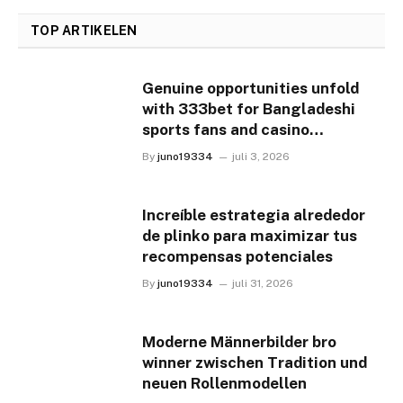
TOP ARTIKELEN
Genuine opportunities unfold
with 333bet for Bangladeshi
sports fans and casino
enthusiasts
By
juno19334
juli 3, 2026
Increíble estrategia alrededor
de plinko para maximizar tus
recompensas potenciales
By
juno19334
juli 31, 2026
Moderne Männerbilder bro
winner zwischen Tradition und
neuen Rollenmodellen