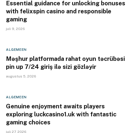
Essential guidance for unlocking bonuses
with felixspin casino and responsible
gaming
juli 9, 2026
ALGEMEEN
Məşhur platformada rahat oyun təcrübəsi
pin up 7/24 giriş ilə sizi gözləyir
augustus 5, 2026
ALGEMEEN
Genuine enjoyment awaits players
exploring luckcasino1.uk with fantastic
gaming choices
juli 27, 2026