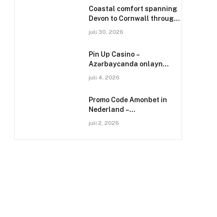
Coastal comfort spanning
Devon to Cornwall through
https://theluckywave.co.uk
juli 30, 2026
unlocks seaside escapes
Pin Up Casino –
Azərbaycanda onlayn
kazino Pin-Up
juli 4, 2026
Promo Code Amonbet in
Nederland –
Voorwaarden voor
juli 2, 2026
bonusacties en
aanbiedingen