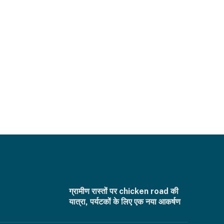
ग्रामीण रास्तों पर chicken road की
यात्रा, पर्यटकों के लिए एक नया आकर्षण