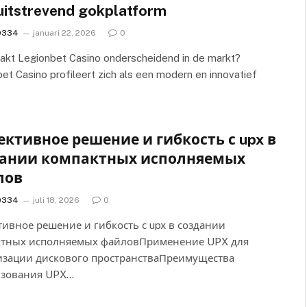
uitstrevend gokplatform
9334
januari 22, 2026
0
akt Legionbet Casino onderscheidend in de markt?
et Casino profileert zich als een modern en innovatief
…
ктивное решение и гибкость с upx в
дании компактных исполняемых
лов
9334
juli 18, 2026
0
ивное решение и гибкость с upx в создании
ктных исполняемых файловПрименение UPX для
зации дискового пространстваПреимущества
ьзования UPX…