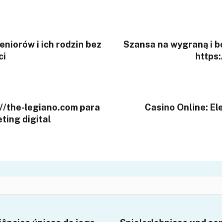
niorów i ich rodzin bez
Szansa na wygraną i b
ci
https:
://the-legiano.com para
Casino Online: E
ting digital