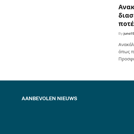
Ανακ
διασ
ποτέ
By
juno1
Ανακάλυ
όπως π
Προσφέ
Authentique guide et conse
france légal fiable et dive
AANBEVOLEN NIEUWS
juno19334
augustus 4, 2026