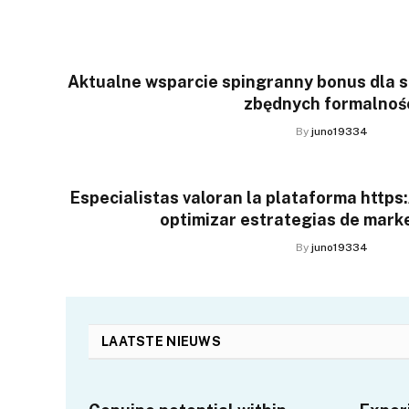
Aktualne wsparcie spingranny bonus dla se
zbędnych formalnoś
By
juno19334
Especialistas valoran la plataforma https
optimizar estrategias de marke
By
juno19334
LAATSTE NIEUWS