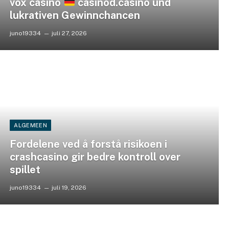
vox casino
casinod.casino und
lukrativen Gewinnchancen
juno19334
juli 27, 2026
ALGEMEEN
Fordelene ved å forstå risikoen i
crashcasino gir bedre kontroll over
spillet
juno19334
juli 19, 2026