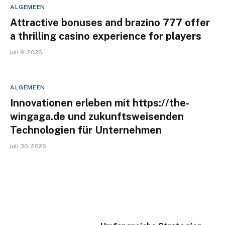
ALGEMEEN
Attractive bonuses and brazino 777 offer
a thrilling casino experience for players
juli 9, 2026
ALGEMEEN
Innovationen erleben mit https://the-
wingaga.de und zukunftsweisenden
Technologien für Unternehmen
juli 30, 2026