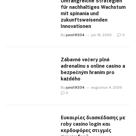
Umfangreiche Strategien
für nachhaltiges Wachstum
mit spinania und
zukunftsweisenden
Innovationen
By
juno19334
juli 18, 2026
0
Zábavné večery plné
adrenalinu s online casino a
bezpečným hraním pro
každého
By
juno19334
augustus 4, 2026
0
Ευκαιρίες διασκέδασης με
roby casino login και
κερδοφόρες στιγμές