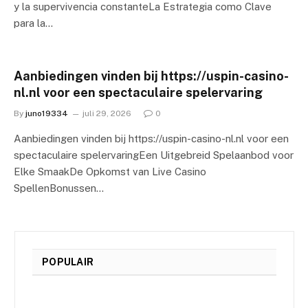
y la supervivencia constanteLa Estrategia como Clave
para la…
Aanbiedingen vinden bij https://uspin-casino-
nl.nl voor een spectaculaire spelervaring
By
juno19334
juli 29, 2026
0
Aanbiedingen vinden bij https://uspin-casino-nl.nl voor een
spectaculaire spelervaringEen Uitgebreid Spelaanbod voor
Elke SmaakDe Opkomst van Live Casino
SpellenBonussen…
POPULAIR