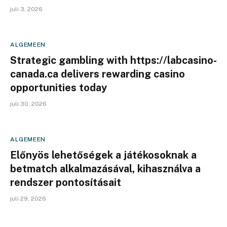
juli 3, 2026
ALGEMEEN
Strategic gambling with https://labcasino-
canada.ca delivers rewarding casino
opportunities today
juli 30, 2026
ALGEMEEN
Előnyös lehetőségek a játékosoknak a
betmatch alkalmazásával, kihasználva a
rendszer pontosításait
juli 29, 2026