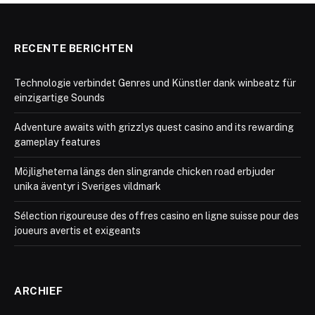
RECENTE BERICHTEN
Technologie verbindet Genres und Künstler dank winbeatz für
einzigartige Sounds
Adventure awaits with grizzlys quest casino and its rewarding
gameplay features
Möjligheterna längs den slingrande chicken road erbjuder
unika äventyr i Sveriges vildmark
Sélection rigoureuse des offres casino en ligne suisse pour des
joueurs avertis et exigeants
ARCHIEF