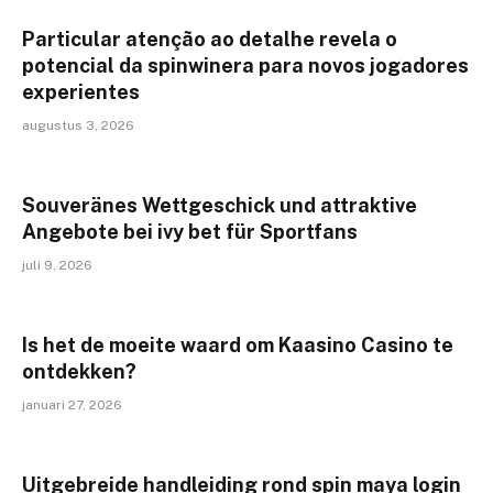
Particular atenção ao detalhe revela o
potencial da spinwinera para novos jogadores
experientes
augustus 3, 2026
Souveränes Wettgeschick und attraktive
Angebote bei ivy bet für Sportfans
juli 9, 2026
Is het de moeite waard om Kaasino Casino te
ontdekken?
januari 27, 2026
Uitgebreide handleiding rond spin maya login