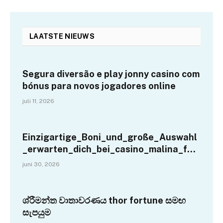
LAATSTE NIEUWS
Segura diversão e play jonny casino com
bónus para novos jogadores online
juli 11, 2026
Einzigartige_Boni_und_große_Auswahl
_erwarten_dich_bei_casino_malina_für
_deine
juni 30, 2026
ශ්රීමන්ත වාතාවරණය thor fortune සමඟ
සැපයුම