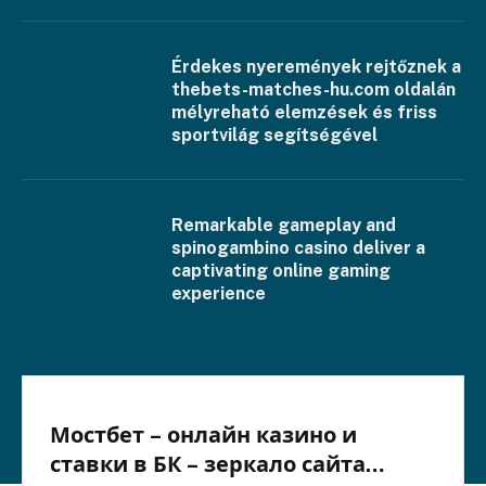
Érdekes nyeremények rejtőznek a
thebets-matches-hu.com oldalán
mélyreható elemzések és friss
sportvilág segítségével
Remarkable gameplay and
spinogambino casino deliver a
captivating online gaming
experience
Мостбет – онлайн казино и
ставки в БК – зеркало сайта