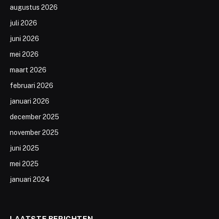
augustus 2026
juli 2026
juni 2026
mei 2026
maart 2026
februari 2026
januari 2026
december 2025
november 2025
juni 2025
mei 2025
januari 2024
LAATSTE BERICHTEN