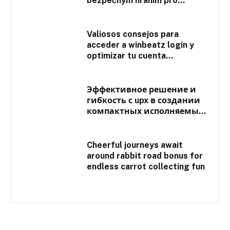
bezpečným hraním pro
každého
Valiosos consejos para
acceder a winbeatz login y
optimizar tu cuenta
fácilmente
Эффективное решение и
гибкость с upx в создании
компактных исполняемых
файлов
Cheerful journeys await
around rabbit road bonus for
endless carrot collecting fun