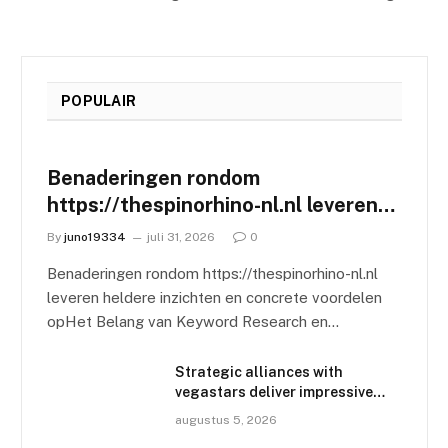
POPULAIR
Benaderingen rondom
https://thespinorhino-nl.nl leveren
heldere inzichten en concrete
By
juno19334
juli 31, 2026
0
voordelen op
Benaderingen rondom https://thespinorhino-nl.nl
leveren heldere inzichten en concrete voordelen
opHet Belang van Keyword Research en…
Strategic alliances with
vegastars deliver impressive
marketing campaign results
augustus 5, 2026