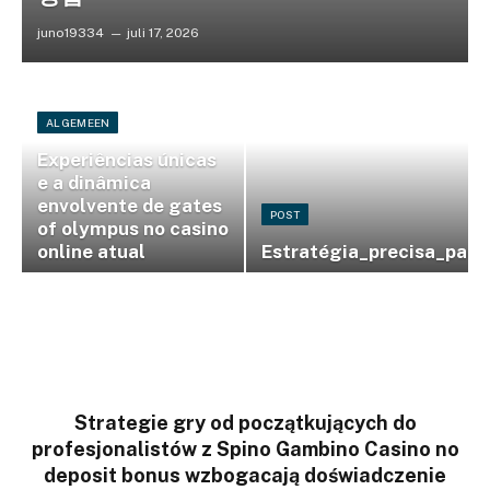
juno19334
juli 17, 2026
ALGEMEEN
Experiências únicas
e a dinâmica
envolvente de gates
POST
of olympus no casino
online atual
Estratégia_precisa_para
Strategie gry od początkujących do
profesjonalistów z Spino Gambino Casino no
deposit bonus wzbogacają doświadczenie