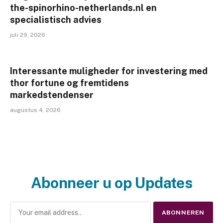
the-spinorhino-netherlands.nl en
specialistisch advies
juli 29, 2026
Interessante muligheder for investering med
thor fortune og fremtidens
markedstendenser
augustus 4, 2026
Abonneer u op Updates