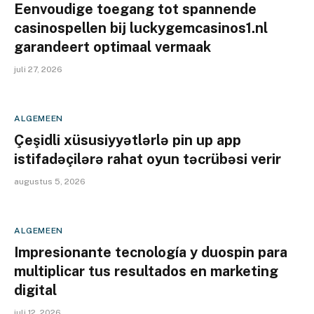
Eenvoudige toegang tot spannende
casinospellen bij luckygemcasinos1.nl
garandeert optimaal vermaak
juli 27, 2026
ALGEMEEN
Çeşidli xüsusiyyətlərlə pin up app
istifadəçilərə rahat oyun təcrübəsi verir
augustus 5, 2026
ALGEMEEN
Impresionante tecnología y duospin para
multiplicar tus resultados en marketing
digital
juli 12, 2026