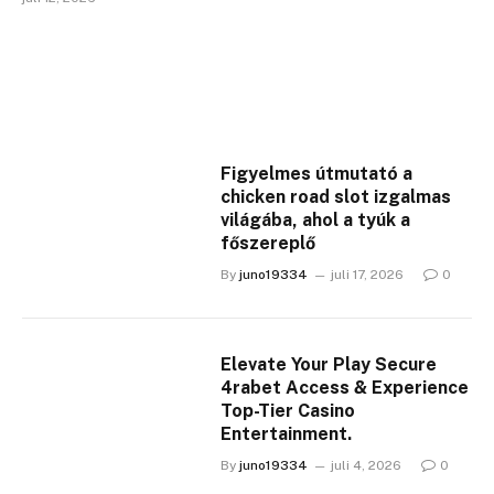
Figyelmes útmutató a
chicken road slot izgalmas
világába, ahol a tyúk a
főszereplő
By
juno19334
juli 17, 2026
0
Elevate Your Play Secure
4rabet Access & Experience
Top-Tier Casino
Entertainment.
By
juno19334
juli 4, 2026
0