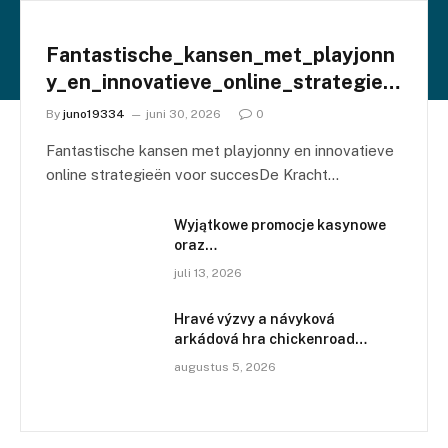
Fantastische_kansen_met_playjonn
y_en_innovatieve_online_strategieë
n_voor_succes
By
juno19334
juni 30, 2026
0
Fantastische kansen met playjonny en innovatieve
online strategieën voor succesDe Kracht…
Wyjątkowe promocje kasynowe
oraz
https://pelicancasino.info.pl dla
juli 13, 2026
wymagających graczy online
Hravé výzvy a návyková
arkádová hra chickenroad
nabízejí vzrušující průchod
augustus 5, 2026
silnicí