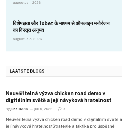
entdecken und risikofreie
augustus 1, 2026
Spielstrategien entwickeln
विशेषज्ञता और 1xbet के माध्यम से ऑनलाइन मनोरंजन
का विस्तृत अनुभव
augustus 5, 2026
LAATSTE BLOGS
Neuvěřitelná výzva chicken road demo v
digitálním světě a její návyková hratelnost
By
juno19334
juli 9, 2026
0
Neuvěřitelná výzva chicken road demo v digitálním světě a
její návyková hratelnostStrategie a taktika pro úspěšné