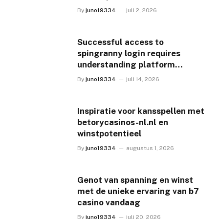
By
juno19334
juli 2, 2026
Successful access to
spingranny login requires
understanding platform
features and troubleshooting
By
juno19334
juli 14, 2026
tips
Inspiratie voor kansspellen met
betorycasinos-nl.nl en
winstpotentieel
By
juno19334
augustus 1, 2026
Genot van spanning en winst
met de unieke ervaring van b7
casino vandaag
By
juno19334
juli 20, 2026