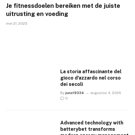
Je fitnessdoelen bereiken met de juiste
uitrusting en voeding
mei 21, 2025
La storia affascinante del
gioco d'azzardo nel corso
dei secoli
By
juno19334
augustus 4, 2026
0
Advanced technology with
batterybet transforms