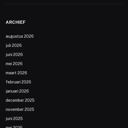
ARCHIEF
augustus 2026
juli 2026
juni 2026
mei 2026
maart 2026
februari 2026
januari 2026
december 2025
november 2025
juni 2025
mei 2025