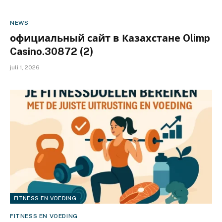
NEWS
официальный сайт в Казахстане Olimp
Casino.30872 (2)
juli 1, 2026
FITNESS EN VOEDING
FITNESS EN VOEDING