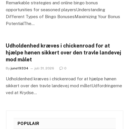
Remarkable strategies and online bingo bonus
opportunities for seasoned playersUnderstanding
Different Types of Bingo BonusesMaximizing Your Bonus
PotentialThe…
Udholdenhed kræves i chickenroad for at
hjælpe hønen sikkert over den travle landevej
mod målet
By
juno19334
juli 31, 2026
0
Udholdenhed kræves i chickenroad for at hjælpe hønen
sikkert over den travle landevej mod måletUdfordringerne
ved at Krydse…
POPULAIR