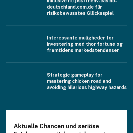
inklusive https://thenv-casino-
deutschland.com.de für
risikobewusstes Glücksspiel
Interessante muligheder for
investering med thor fortune og
fremtidens markedstendenser
Strategic gameplay for
mastering chicken road and
avoiding hilarious highway hazards
Aktuelle Chancen und seriöse