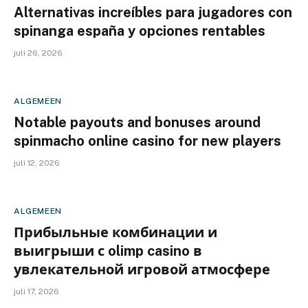
Alternativas increíbles para jugadores con
spinanga españa y opciones rentables
juli 26, 2026
ALGEMEEN
Notable payouts and bonuses around
spinmacho online casino for new players
juli 12, 2026
ALGEMEEN
Прибыльные комбинации и
выигрыши с olimp casino в
увлекательной игровой атмосфере
juli 17, 2026