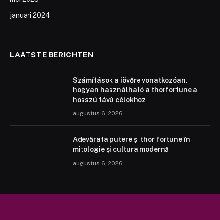
januari 2024
LAATSTE BERICHTEN
Számítások a jövőre vonatkozóan,
hogyan használható a thorfortune a
hosszú távú célokhoz
augustus 6, 2026
Adevărata putere și thor fortune în
mitologie și cultura modernă
augustus 6, 2026