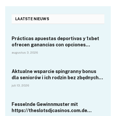
LAATSTE NIEUWS
Prácticas apuestas deportivas y 1xbet
ofrecen ganancias con opciones
innovadoras ahora
augustus 3, 2026
Aktualne wsparcie spingranny bonus
dla seniorów i ich rodzin bez zbędnych
formalności
juli 13, 2026
Fesselnde Gewinnmuster mit
https://theslotsdjcasinos.com.de