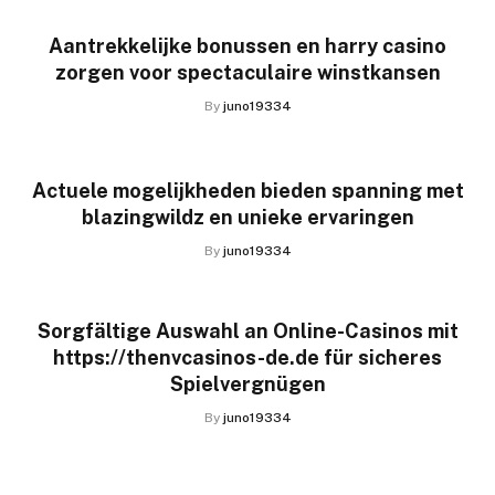
Aantrekkelijke bonussen en harry casino
zorgen voor spectaculaire winstkansen
By
juno19334
Actuele mogelijkheden bieden spanning met
blazingwildz en unieke ervaringen
By
juno19334
Sorgfältige Auswahl an Online-Casinos mit
https://thenvcasinos-de.de für sicheres
Spielvergnügen
By
juno19334