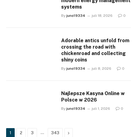
modern energy management
systems
By
juno19334
juli 18, 2026
0
Adorable antics unfold from
crossing the road with
chickenroad and collecting
shiny coins
By
juno19334
juli 8, 2026
0
Najlepsze Kasyna Online w
Polsce w 2026
By
juno19334
juli 1, 2026
0
…
Next
1
2
3
343