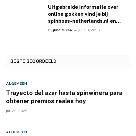
Uitgebreide informatie over
online gokken vind je bij
spinboss-netherlands.nl en
betrouwbare casinos
By
juno19334
juli 28, 2026
BESTE BEOORDEELD
ALGEMEEN
Trayecto del azar hasta spinwinera para
obtener premios reales hoy
juli 20, 2026
ALGEMEEN