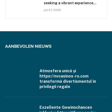
seeking a vibrant experience
with slotair casino are
juli 27, 2026
increasing
Hoe je veilig kunt spelen bij Tikitaka:
een gids voor nieuwe spelers
AANBEVOLEN NIEUWS
juno19334
juli 27, 2026
Atmosfera unică și
https://nvcasinos-ro.com
transformă divertismentul în
privilegii regale
Exzellente Gewinnchancen