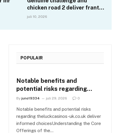
 Ihr
Genuine challenge and
chicken road 2 deliver frantic
gameplay for mobile device
juli 10, 2026
cken
fans
POPULAIR
Notable benefits and
potential risks regarding
theluckcasinos-uk.co.uk
By
juno19334
juli 29, 2026
0
deliver informed choices
Notable benefits and potential risks
regarding theluckcasinos-uk.co.uk deliver
informed choicesUnderstanding the Core
Offerings of the…