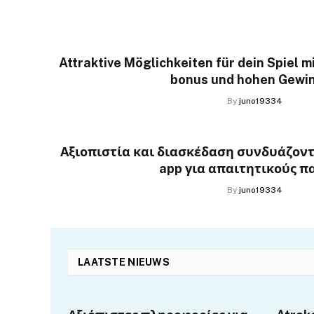
Attraktive Möglichkeiten für dein Spiel m
bonus und hohen Gewi
By
juno19334
Αξιοπιστία και διασκέδαση συνδυάζοντα
app για απαιτητικούς π
By
juno19334
LAATSTE NIEUWS