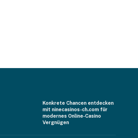
Konkrete Chancen entdecken
mit ninecasinos-ch.com für
modernes Online-Casino
Vergnügen