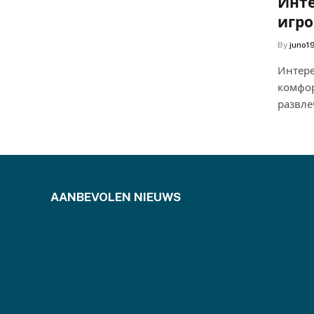
Инте
игро
By
juno1
Интере
комфор
развл
Возможности роста от 
aviamasters казино и с
AANBEVOLEN NIEUWS
juno19334
juli 21, 2026