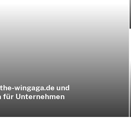
/the-wingaga.de und
n für Unternehmen