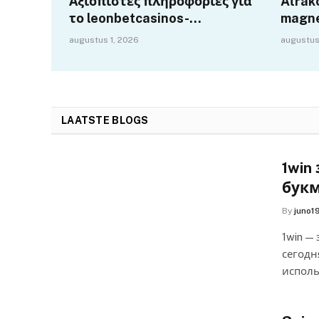
Αξιόπιστες πληροφορίες για
Atrak
το leonbetcasinos-
magne
greece.com και οι καλύτερες
to gw
augustus 1, 2026
augustus
προσφορές στην αγορά
poten
τυχερών παιχνιδιών
każde
LAATSTE BLOGS
1win
букм
By
juno1
1win —
сегод
исполь