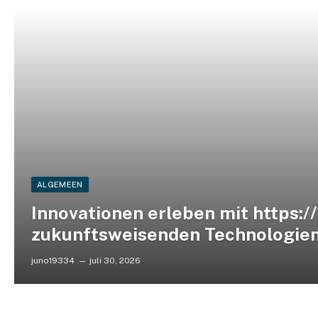
ALGEMEEN
Innovationen erleben mit https:/
zukunftsweisenden Technologie
juno19334
juli 30, 2026