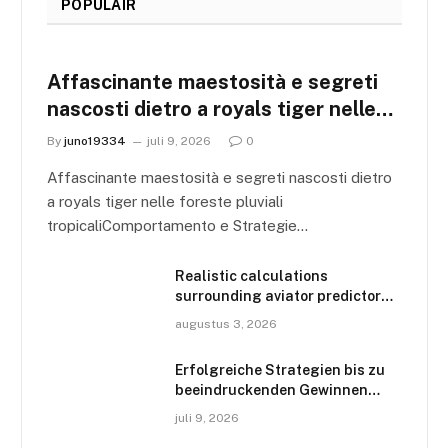
POPULAIR
Affascinante maestosità e segreti
nascosti dietro a royals tiger nelle
foreste pluviali tropicali
By
juno19334
juli 9, 2026
0
Affascinante maestosità e segreti nascosti dietro
a royals tiger nelle foreste pluviali
tropicaliComportamento e Strategie…
Realistic calculations
surrounding aviator predictor
app deliver informed flight
augustus 3, 2026
strategies
Erfolgreiche Strategien bis zu
beeindruckenden Gewinnen
durch cazeus no deposit bonus
juli 9, 2026
ermöglichen