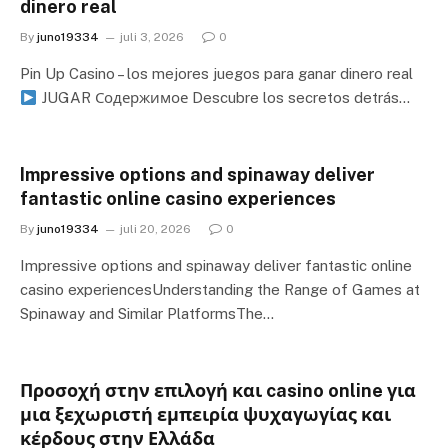
dinero real
By
juno19334
juli 3, 2026
0
Pin Up Casino – los mejores juegos para ganar dinero real
JUGAR Содержимое Descubre los secretos detrás…
Impressive options and spinaway deliver
fantastic online casino experiences
By
juno19334
juli 20, 2026
0
Impressive options and spinaway deliver fantastic online
casino experiencesUnderstanding the Range of Games at
Spinaway and Similar PlatformsThe…
Προσοχή στην επιλογή και casino online για
μια ξεχωριστή εμπειρία ψυχαγωγίας και
κέρδους στην Ελλάδα