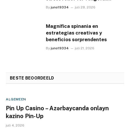
players
By
juno19334
juli 28, 2026
Magnífica spinania en
estrategias creativas y
beneficios sorprendentes
By
juno19334
juli 21, 2026
BESTE BEOORDEELD
ALGEMEEN
Pin Up Casino – Azərbaycanda onlayn
kazino Pin-Up
juli 4, 2026