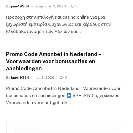
By
juno19334
augustus 3, 2026
0
Προσοχή στην επιλογή και casino online για μια
ξεχωριστή εμπειρία ψυχαγωγίας και κέρδους στην
ΕλλάδαΚατανόηση των Αδειών και…
Promo Code Amonbet in Nederland –
Voorwaarden voor bonusacties en
aanbiedingen
By
juno19334
juli 2, 2026
0
Promo Code Amonbet in Nederland – Voorwaarden voor
bonusacties en aanbiedingen
SPELEN Содержимое
Voorwaarden voor het gebruik…