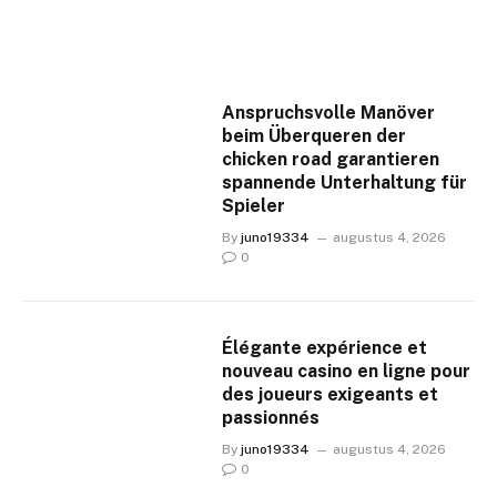
Anspruchsvolle Manöver
beim Überqueren der
chicken road garantieren
spannende Unterhaltung für
Spieler
By
juno19334
augustus 4, 2026
0
Élégante expérience et
nouveau casino en ligne pour
des joueurs exigeants et
passionnés
By
juno19334
augustus 4, 2026
0