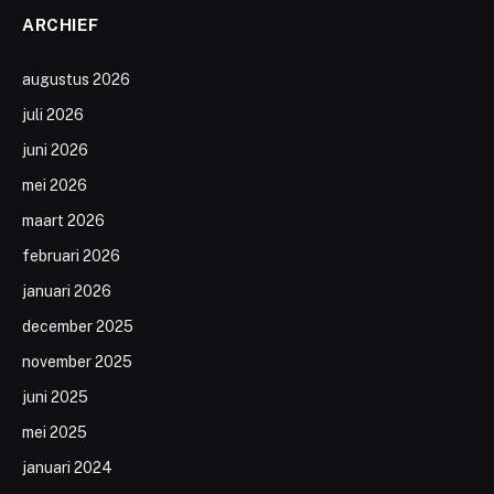
ARCHIEF
augustus 2026
juli 2026
juni 2026
mei 2026
maart 2026
februari 2026
januari 2026
december 2025
november 2025
juni 2025
mei 2025
januari 2024