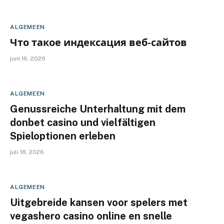
ALGEMEEN
Что такое индексация веб-сайтов
juni 16, 2026
ALGEMEEN
Genussreiche Unterhaltung mit dem
donbet casino und vielfältigen
Spieloptionen erleben
juli 18, 2026
ALGEMEEN
Uitgebreide kansen voor spelers met
vegashero casino online en snelle