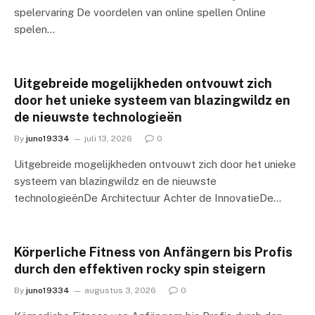
spelervaring De voordelen van online spellen Online
spelen…
Uitgebreide mogelijkheden ontvouwt zich
door het unieke systeem van blazingwildz en
de nieuwste technologieën
By
juno19334
juli 13, 2026
0
Uitgebreide mogelijkheden ontvouwt zich door het unieke
systeem van blazingwildz en de nieuwste
technologieënDe Architectuur Achter de InnovatieDe…
Körperliche Fitness von Anfängern bis Profis
durch den effektiven rocky spin steigern
By
juno19334
augustus 3, 2026
0