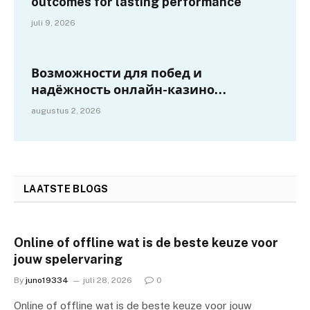
outcomes for lasting performance
juli 9, 2026
Возможности для побед и
надёжность онлайн-казино
olimpcasino-kazakhstan.kz
augustus 2, 2026
привлекают всё больше игроков
LAATSTE BLOGS
Online of offline wat is de beste keuze voor
jouw spelervaring
By
juno19334
juli 28, 2026
0
Online of offline wat is de beste keuze voor jouw