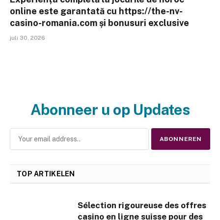
online este garantată cu https://the-nv-
casino-romania.com și bonusuri exclusive
juli 30, 2026
Abonneer u op Updates
TOP ARTIKELEN
Sélection rigoureuse des offres
casino en ligne suisse pour des