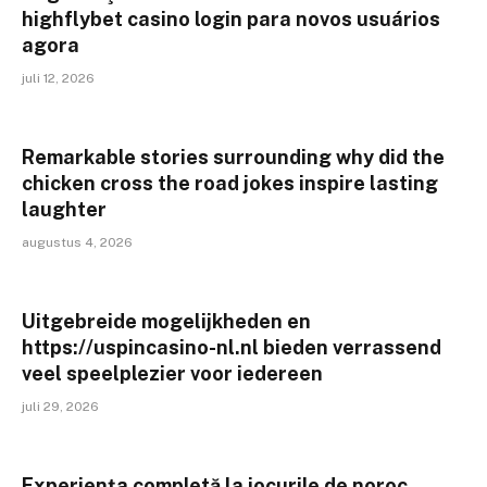
highflybet casino login para novos usuários
agora
juli 12, 2026
Remarkable stories surrounding why did the
chicken cross the road jokes inspire lasting
laughter
augustus 4, 2026
Uitgebreide mogelijkheden en
https://uspincasino-nl.nl bieden verrassend
veel speelplezier voor iedereen
juli 29, 2026
Experiența completă la jocurile de noroc