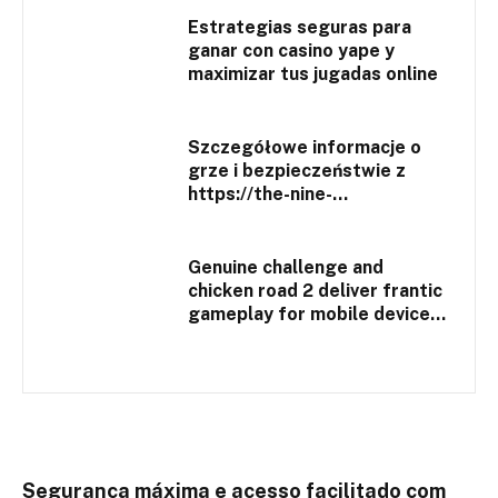
τους παίκτες
Estrategias seguras para
ganar con casino yape y
maximizar tus jugadas online
Szczegółowe informacje o
grze i bezpieczeństwie z
https://the-nine-
casinos.net.pl dla
wymagających użytkowników
Genuine challenge and
chicken road 2 deliver frantic
gameplay for mobile device
fans
Segurança máxima e acesso facilitado com