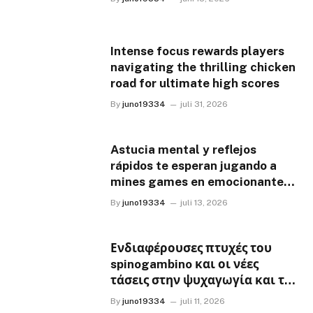
Intense focus rewards players
navigating the thrilling chicken
road for ultimate high scores
By
juno19334
juli 31, 2026
Astucia mental y reflejos
rápidos te esperan jugando a
mines games en emocionantes
niveles desafiantes
By
juno19334
juli 13, 2026
Ενδιαφέρουσες πτυχές του
spinogambino και οι νέες
τάσεις στην ψυχαγωγία και τα
παιχνίδια
By
juno19334
juli 11, 2026