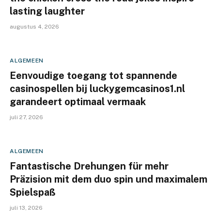
lasting laughter
augustus 4, 2026
ALGEMEEN
Eenvoudige toegang tot spannende
casinospellen bij luckygemcasinos1.nl
garandeert optimaal vermaak
juli 27, 2026
ALGEMEEN
Fantastische Drehungen für mehr
Präzision mit dem duo spin und maximalem
Spielspaß
juli 13, 2026