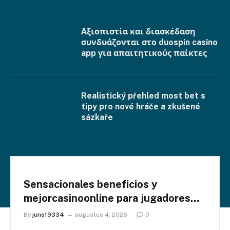
Αξιοπιστία και διασκέδαση
συνδυάζονται στο duospin casino
app για απαιτητικούς παίκτες
Realistický přehled most bet s
tipy pro nové hráče a zkušené
sázkaře
Sensacionales beneficios y
mejorcasinoonline para jugadores
exigentes en 2024
By
juno19334
augustus 4, 2026
0