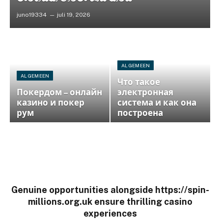
juno19334
juli 19, 2026
ALGEMEEN
ALGEMEEN
Что такое
Покердом – онлайн
электронная
казино и покер
система и как она
рум
построена
Genuine opportunities alongside https://spin-
millions.org.uk ensure thrilling casino
experiences