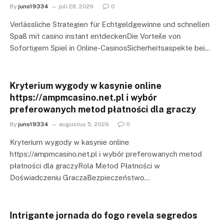
By
juno19334
juli 28, 2026
0
Verlässliche Strategien für Echtgeldgewinne und schnellen
Spaß mit casino instant entdeckenDie Vorteile von
Sofortigem Spiel in Online-CasinosSicherheitsaspekte bei…
Kryterium wygody w kasynie online
https://ampmcasino.net.pl i wybór
preferowanych metod płatności dla graczy
By
juno19334
augustus 5, 2026
0
Kryterium wygody w kasynie online
https://ampmcasino.net.pl i wybór preferowanych metod
płatności dla graczyRola Metod Płatności w
Doświadczeniu GraczaBezpieczeństwo…
Intrigante jornada do fogo revela segredos