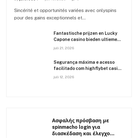
Sincérité et opportunités variées avec onlyspins
pour des gains exceptionnels et…
Fantastische prijzen en Lucky
Capone casino bieden ultieme
spanning voor iedereen
juli 21, 2026
Segurança máxima e acesso
facilitado com highflybet casino
login para novos usuários agora
juli 12, 2026
Ασφαλής πρόσβαση με
spinmacho login για
διασκέδαση και έλεγχο