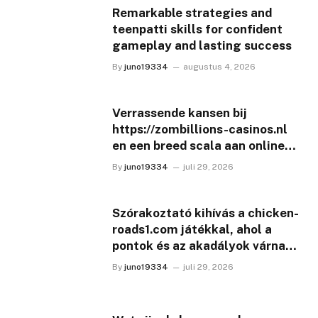
Remarkable strategies and
teenpatti skills for confident
gameplay and lasting success
By
juno19334
augustus 4, 2026
Verrassende kansen bij
https://zombillions-casinos.nl
en een breed scala aan online
gokmogelijkheden voor jou
By
juno19334
juli 29, 2026
Szórakoztató kihívás a chicken-
roads1.com játékkal, ahol a
pontok és az akadályok várnak
rád
By
juno19334
juli 29, 2026