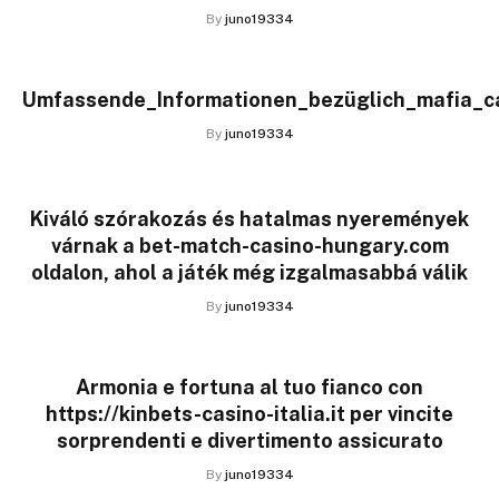
By
juno19334
Umfassende_Informationen_bezüglich_mafia_ca
By
juno19334
Kiváló szórakozás és hatalmas nyeremények
várnak a bet-match-casino-hungary.com
oldalon, ahol a játék még izgalmasabbá válik
By
juno19334
Armonia e fortuna al tuo fianco con
https://kinbets-casino-italia.it per vincite
sorprendenti e divertimento assicurato
By
juno19334