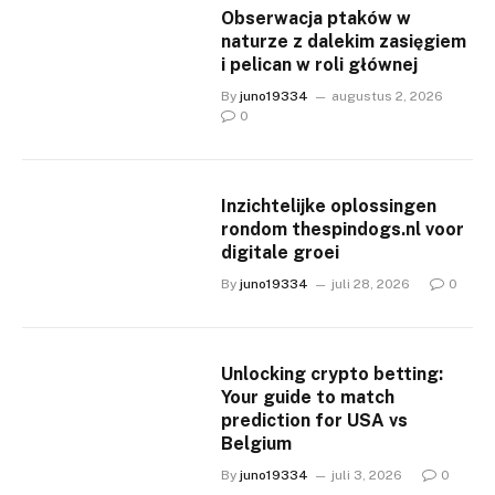
Obserwacja ptaków w
naturze z dalekim zasięgiem
i pelican w roli głównej
By
juno19334
augustus 2, 2026
0
Inzichtelijke oplossingen
rondom thespindogs.nl voor
digitale groei
By
juno19334
juli 28, 2026
0
Unlocking crypto betting:
Your guide to match
prediction for USA vs
Belgium
By
juno19334
juli 3, 2026
0