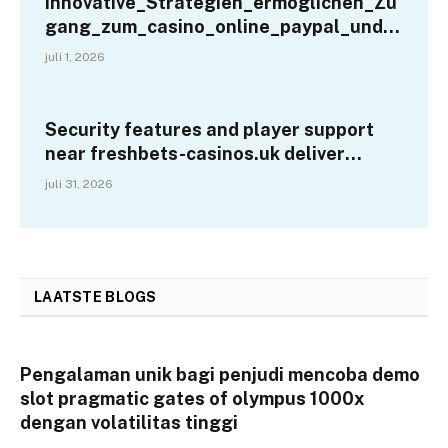
Innovative_Strategien_ermöglichen_Zu
gang_zum_casino_online_paypal_und_
erhöhen
juli 1, 2026
Security features and player support
near freshbets-casinos.uk deliver
confident gaming experiences
juli 31, 2026
LAATSTE BLOGS
Pengalaman unik bagi penjudi mencoba demo
slot pragmatic gates of olympus 1000x
dengan volatilitas tinggi