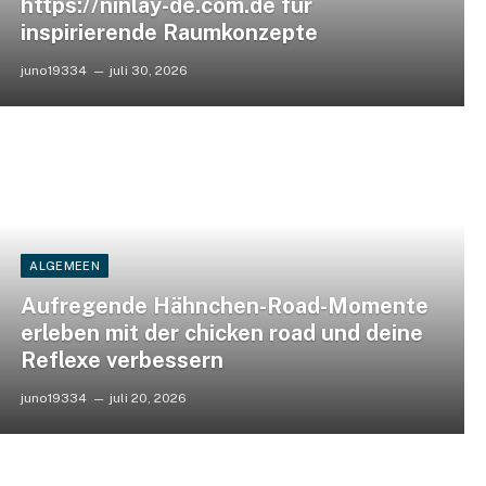
https://ninlay-de.com.de für
inspirierende Raumkonzepte
juno19334
juli 30, 2026
ALGEMEEN
Aufregende Hähnchen-Road-Momente
erleben mit der chicken road und deine
Reflexe verbessern
juno19334
juli 20, 2026