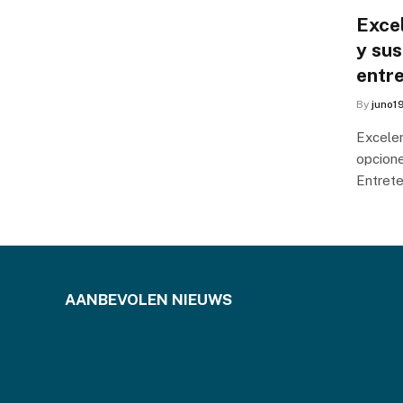
Exce
y su
entre
By
juno1
Excelen
opcione
Entrete
Analisi dettagliata dei sit
per un gioco responsabile
AANBEVOLEN NIEUWS
juno19334
augustus 4, 2026