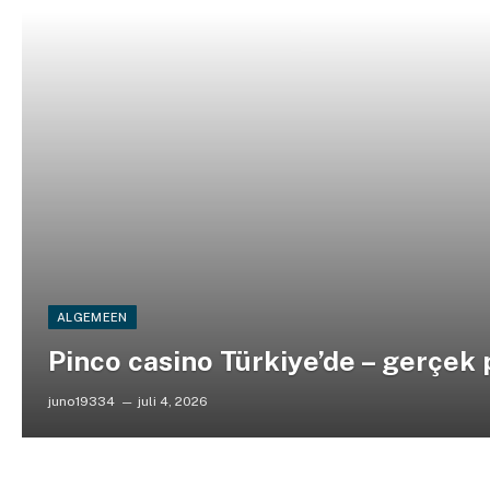
ALGEMEEN
Pinco casino Türkiye’de – gerçek 
juno19334
juli 4, 2026