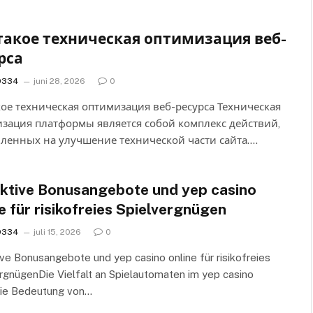
такое техническая оптимизация веб-
рса
9334
juni 28, 2026
0
кое техническая оптимизация веб-ресурса Техническая
зация платформы является собой комплекс действий,
ленных на улучшение технической части сайта.…
aktive Bonusangebote und yep casino
e für risikofreies Spielvergnügen
9334
juli 15, 2026
0
ive Bonusangebote und yep casino online für risikofreies
rgnügenDie Vielfalt an Spielautomaten im yep casino
Die Bedeutung von…