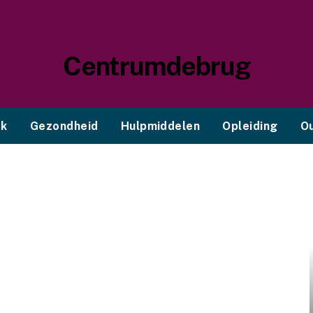
Centrumdebrug
ek
Gezondheid
Hulpmiddelen
Opleiding
O