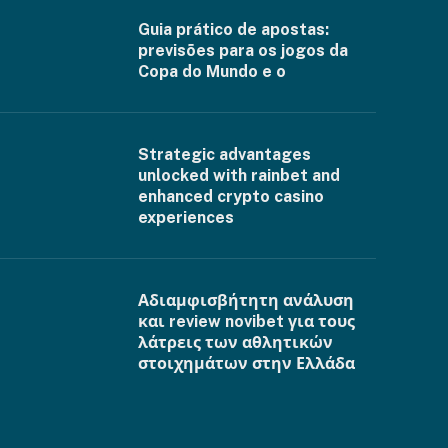
Guia prático de apostas:
previsões para os jogos da
Copa do Mundo e o
Strategic advantages
unlocked with rainbet and
enhanced crypto casino
experiences
Αδιαμφισβήτητη ανάλυση
και review novibet για τους
λάτρεις των αθλητικών
στοιχημάτων στην Ελλάδα