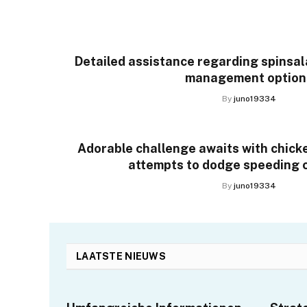
Detailed assistance regarding spinsal
management option
By
juno19334
Adorable challenge awaits with chick
attempts to dodge speeding c
By
juno19334
LAATSTE NIEUWS