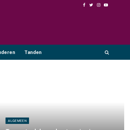
Facebook
Twitter
Instagram
YouTube
uderen
Tanden
ALGEMEEN