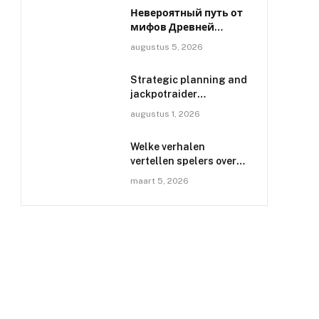
Невероятный путь от
мифов Древней
Греции до щедрости
augustus 5, 2026
Gates of Olympus
Strategic planning and
jackpotraider
opportunities for
augustus 1, 2026
serious players
Welke verhalen
vertellen spelers over
hun Bof Casino reis?
maart 5, 2026