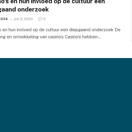
o's en hun invloed op de cultuur een
gaand onderzoek
9334
juli 3, 2026
0
s en hun invloed op de cultuur een diepgaand onderzoek De
ng en ontwikkeling van casino’s Casino’s hebben…
inmega per scommesse
nti con analisi dettagliate