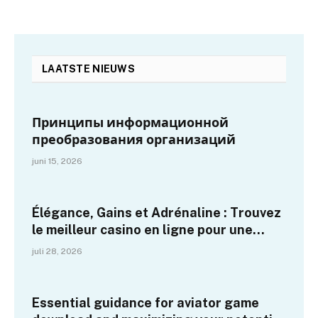
LAATSTE NIEUWS
Принципы информационной
преобразования организаций
juni 15, 2026
Élégance, Gains et Adrénaline : Trouvez
le meilleur casino en ligne pour une
expérience de jeu inoubliable et profitez
juli 28, 2026
de bonus exceptionnels.
Essential guidance for aviator game