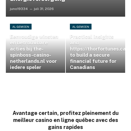
juno19334
juli 31, 2026
ALGEMEEN
ALGEMEEN
Eenvoudige winsten
Practical insights
en betrouwbare
and
acties bij the-
https://thorfortunes.ca
spinboss-casino-
to build a secure
netherlands.nl voor
financial future for
iedere speler
Canadians
Avantage certain, profitez pleinement du
meilleur casino en ligne québec avec des
gains rapides