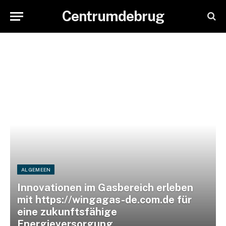
Centrumdebrug
ALGEMEEN
Innovationen im Gasbereich erleben
mit https://wingagas-de.com.de für
eine zukunftsfähige
Energieversorgung