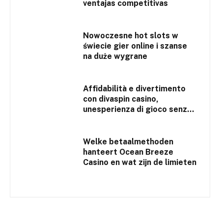
ventajas competitivas
Nowoczesne hot slots w
świecie gier online i szanse
na duże wygrane
Affidabilità e divertimento
con divaspin casino,
unesperienza di gioco senza
paragoni per tutti i giocatori
Welke betaalmethoden
hanteert Ocean Breeze
Casino en wat zijn de limieten