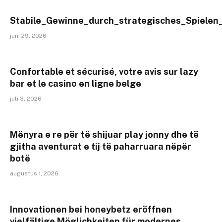
Stabile_Gewinne_durch_strategisches_Spiele
juni 29, 2026
Confortable et sécurisé, votre avis sur lazy
bar et le casino en ligne belge
juli 3, 2026
Mënyra e re për të shijuar play jonny dhe të
gjitha aventurat e tij të paharruara nëpër
botë
augustus 1, 2026
Innovationen bei honeybetz eröffnen
vielfältige Möglichkeiten für modernes