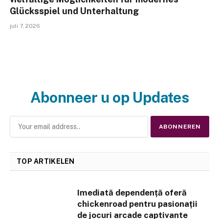
Glücksspiel und Unterhaltung
juli 7, 2026
Abonneer u op Updates
TOP ARTIKELEN
Imediată dependență oferă
chickenroad pentru pasionații
de jocuri arcade captivante