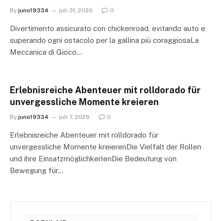
By
juno19334
juli 31, 2026
0
Divertimento assicurato con chickenroad, evitando auto e
superando ogni ostacolo per la gallina più coraggiosaLa
Meccanica di Gioco…
Erlebnisreiche Abenteuer mit rolldorado für
unvergessliche Momente kreieren
By
juno19334
juli 7, 2026
0
Erlebnisreiche Abenteuer mit rolldorado für
unvergessliche Momente kreierenDie Vielfalt der Rollen
und ihre EinsatzmöglichkeitenDie Bedeutung von
Bewegung für…