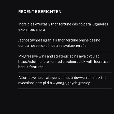
RECENTE BERICHTEN
Increíbles ofertas y thor fortune casino para jugadores
exigentes ahora
Jednostavnost igranja s thor fortune online casino
donosi nove mogućnosti za svakog igrača
Progressive wins and strategic spins await you at
https://slotmonster-unitedkingdom.co.uk with lucrative
bonus features
Alternatywne strategie gier hazardowych online z the-
nvcasinos.com.pl dla wymagających graczy