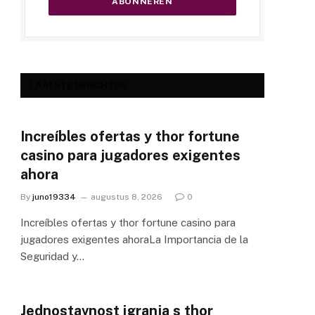
LAATSTE BERICHTEN
Increíbles ofertas y thor fortune
casino para jugadores exigentes
ahora
By
juno19334
augustus 8, 2026
0
Increíbles ofertas y thor fortune casino para
jugadores exigentes ahoraLa Importancia de la
Seguridad y…
Jednostavnost igranja s thor