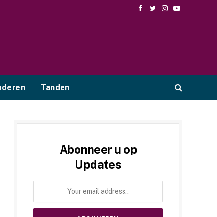
Facebook
Twitter
Instagram
YouTube
uderen
Tanden
Abonneer u op
Updates