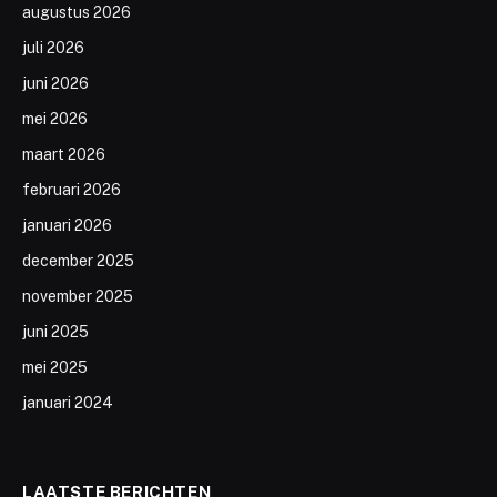
augustus 2026
juli 2026
juni 2026
mei 2026
maart 2026
februari 2026
januari 2026
december 2025
november 2025
juni 2025
mei 2025
januari 2024
LAATSTE BERICHTEN