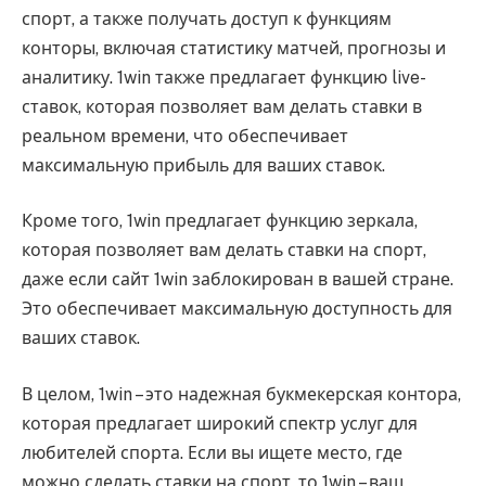
спорт, а также получать доступ к функциям
конторы, включая статистику матчей, прогнозы и
аналитику. 1win также предлагает функцию live-
ставок, которая позволяет вам делать ставки в
реальном времени, что обеспечивает
максимальную прибыль для ваших ставок.
Кроме того, 1win предлагает функцию зеркала,
которая позволяет вам делать ставки на спорт,
даже если сайт 1win заблокирован в вашей стране.
Это обеспечивает максимальную доступность для
ваших ставок.
В целом, 1win – это надежная букмекерская контора,
которая предлагает широкий спектр услуг для
любителей спорта. Если вы ищете место, где
можно сделать ставки на спорт, то 1win – ваш