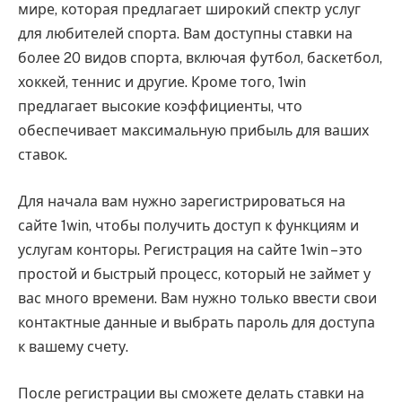
мире, которая предлагает широкий спектр услуг
для любителей спорта. Вам доступны ставки на
более 20 видов спорта, включая футбол, баскетбол,
хоккей, теннис и другие. Кроме того, 1win
предлагает высокие коэффициенты, что
обеспечивает максимальную прибыль для ваших
ставок.
Для начала вам нужно зарегистрироваться на
сайте 1win, чтобы получить доступ к функциям и
услугам конторы. Регистрация на сайте 1win – это
простой и быстрый процесс, который не займет у
вас много времени. Вам нужно только ввести свои
контактные данные и выбрать пароль для доступа
к вашему счету.
После регистрации вы сможете делать ставки на