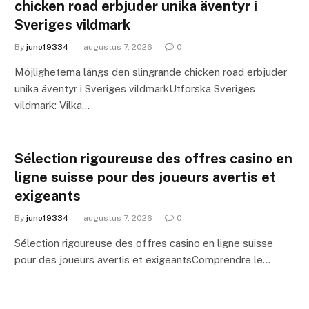
chicken road erbjuder unika äventyr i
Sveriges vildmark
By
juno19334
augustus 7, 2026
0
Möjligheterna längs den slingrande chicken road erbjuder
unika äventyr i Sveriges vildmarkUtforska Sveriges
vildmark: Vilka…
Sélection rigoureuse des offres casino en
ligne suisse pour des joueurs avertis et
exigeants
By
juno19334
augustus 7, 2026
0
Sélection rigoureuse des offres casino en ligne suisse
pour des joueurs avertis et exigeantsComprendre le…