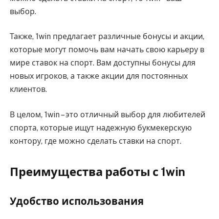
выбор.
Также, 1win предлагает различные бонусы и акции,
которые могут помочь вам начать свою карьеру в
мире ставок на спорт. Вам доступны бонусы для
новых игроков, а также акции для постоянных
клиентов.
В целом, 1win – это отличный выбор для любителей
спорта, которые ищут надежную букмекерскую
контору, где можно сделать ставки на спорт.
Преимущества работы с 1win
Удобство использования