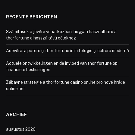
RECENTE BERICHTEN
Számítások a jövőre vonatkozóan, hogyan használható a
thorfortune a hosszú távú célokhoz
Adevărata putere și thor fortune în mitologie și cultura modernă
Actuele ontwikkelingen en de invloed van thor fortune op
financiële beslissingen
Zábavné strategie a thorfortune casino online pro nové hráče
online her
ARCHIEF
augustus 2026