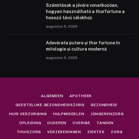
Számítások a jövőre vonatkozóan,
hogyan használható a thorfortune a
hosszú távú célokhoz
augustus 6, 2026
Adevărata putere și thor fortune în
mitologie și cultura modernă
augustus 6, 2026
ALGEMEEN
APOTHEEK
GEESTELIJKE GEZONDHEIDSZORG
GEZONDHEID
HUID VERZORGING
HULPMIDDELEN
JONGERENZORG
OPLEIDING
OUDEREN
OVERIGE
TANDEN
THUISZORG
VERZEKERINGEN
ZIEKTES
ZORG