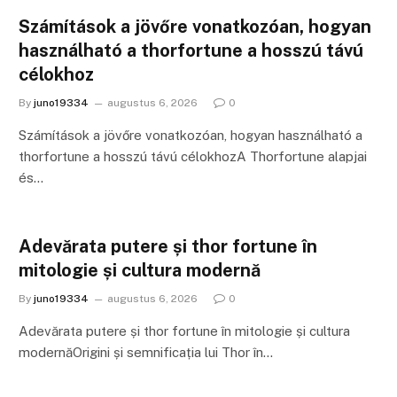
Számítások a jövőre vonatkozóan, hogyan
használható a thorfortune a hosszú távú
célokhoz
By
juno19334
augustus 6, 2026
0
Számítások a jövőre vonatkozóan, hogyan használható a
thorfortune a hosszú távú célokhozA Thorfortune alapjai
és…
Adevărata putere și thor fortune în
mitologie și cultura modernă
By
juno19334
augustus 6, 2026
0
Adevărata putere și thor fortune în mitologie și cultura
modernăOrigini și semnificația lui Thor în…