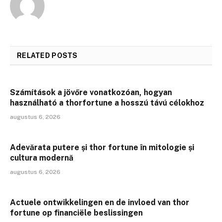
RELATED
POSTS
Számítások a jövőre vonatkozóan, hogyan
használható a thorfortune a hosszú távú célokhoz
augustus 6, 2026
Adevărata putere și thor fortune în mitologie și
cultura modernă
augustus 6, 2026
Actuele ontwikkelingen en de invloed van thor
fortune op financiële beslissingen