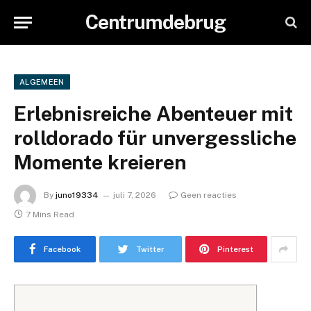
Centrumdebrug
ALGEMEEN
Erlebnisreiche Abenteuer mit
rolldorado für unvergessliche
Momente kreieren
By
juno19334
juli 7, 2026
Geen reacties
7 Mins Read
Facebook
Twitter
Pinterest