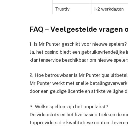
Trustly
1-2 werkdagen
FAQ – Veelgestelde vragen 
1. Is Mr Punter geschikt voor nieuwe spelers?
Ja, het casino biedt een gebruiksvriendelijke in
klantenservice beschikbaar om nieuwe speler
2. Hoe betrouwbaar is Mr Punter qua uitbeta
Mr Punter werkt met snelle betalingsverwer
door een geldige licentie en strikte veilighei
3. Welke spellen zijn het populairst?
De videoslots en het live casino trekken de 
topproviders die kwalitatieve content leveren