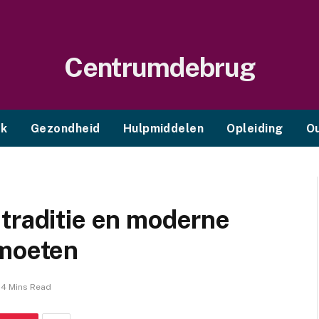
Centrumdebrug
ek
Gezondheid
Hulpmiddelen
Opleiding
O
traditie en moderne
tmoeten
4 Mins Read