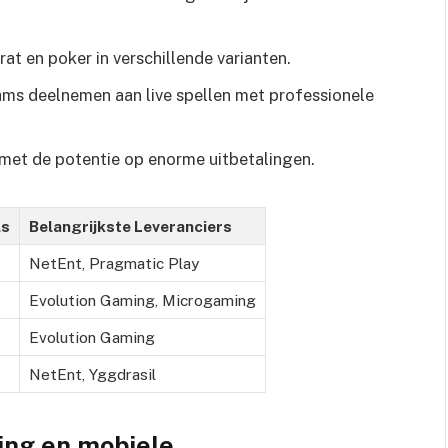
at en poker in verschillende varianten.
ams deelnemen aan live spellen met professionele
 met de potentie op enorme uitbetalingen.
ls
Belangrijkste Leveranciers
NetEnt, Pragmatic Play
Evolution Gaming, Microgaming
Evolution Gaming
NetEnt, Yggdrasil
ring en mobiele