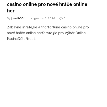
casino online pro nové hráče online
her
By
juno19334
augustus 6, 2026
0
Zábavné strategie a thorfortune casino online pro
nové hráče online herStrategie pro Výběr Online
KasinaDůležitost…