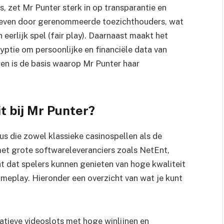
 is, zet Mr Punter sterk in op transparantie en
egeven door gerenommeerde toezichthouders, wat
eerlijk spel (fair play). Daarnaast maakt het
ptie om persoonlijke en financiële data van
en is de basis waarop Mr Punter haar
t bij Mr Punter?
s die zowel klassieke casinospellen als de
et grote softwareleveranciers zoals NetEnt,
 dat spelers kunnen genieten van hoge kwaliteit
meplay. Hieronder een overzicht van wat je kunt
atieve videoslots met hoge winlijnen en