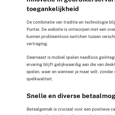
toegankelijkheid
De combinatie van traditie en technologie blij
Punter. De website is ontworpen met een overz
kunnen probleemloos switchen tussen verschi
vertraging.
Daarnaast is mobiel spelen naadloos geïntegr
ervaring blijft gelijkwaardig aan die van de
spelen, waar en wanneer je maar wilt, zonder 
spelkwaliteit.
Snelle en diverse betaalmo
Betaalgemak is cruciaal voor een positieve c