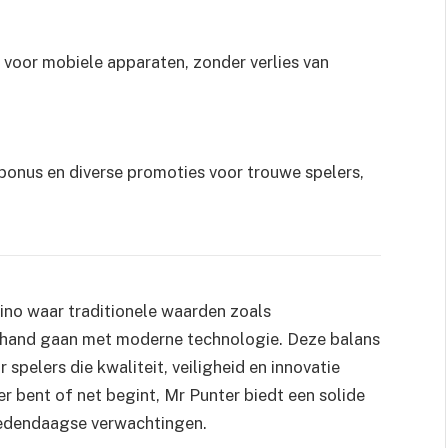
 voor mobiele apparaten, zonder verlies van
bonus en diverse promoties voor trouwe spelers,
sino waar traditionele waarden zoals
n hand gaan met moderne technologie. Deze balans
spelers die kwaliteit, veiligheid en innovatie
r bent of net begint, Mr Punter biedt een solide
 hedendaagse verwachtingen.