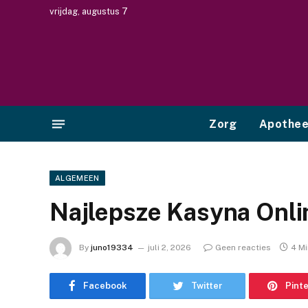
vrijdag, augustus 7
Zorg
Apothe
ALGEMEEN
Najlepsze Kasyna Onli
By
juno19334
juli 2, 2026
Geen reacties
4 M
Facebook
Twitter
Pint