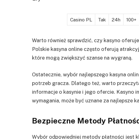
Casino PL
Tak
24h
100+
Warto również sprawdzić, czy kasyno oferuje
Polskie kasyna online często oferują atrakcy
które mogą zwiększyć szanse na wygraną.
Ostatecznie, wybór najlepszego kasyna online
potrzeb gracza. Dlatego też, warto przeczyta
informacje o kasynie i jego ofercie. Kasyno 
wymagania, może być uznane za najlepsze ka
Bezpieczne Metody Płatnośc
Wybór odpowiedniej metody płatności jest 