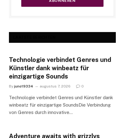
LAATSTE BERICHTEN
Technologie verbindet Genres und
Künstler dank winbeatz für
einzigartige Sounds
By
juno19334
augustus 7, 2026
0
Technologie verbindet Genres und Künstler dank
winbeatz für einzigartige SoundsDie Verbindung
von Genres durch innovative…
Adventure awaits with grizzlys