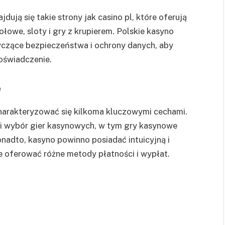
ują się takie strony jak casino pl, które oferują
łowe, sloty i gry z krupierem. Polskie kasyno
yczące bezpieczeństwa i ochrony danych, aby
oświadczenie.
e
harakteryzować się kilkoma kluczowymi cechami.
i wybór gier kasynowych, w tym gry kasynowe
 Ponadto, kasyno powinno posiadać intuicyjną i
że oferować różne metody płatności i wypłat.