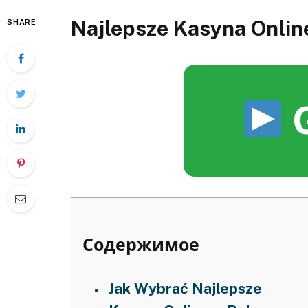
Najlepsze Kasyna Onlin
SHARE
Содержимое
Jak Wybrać Najlepsze