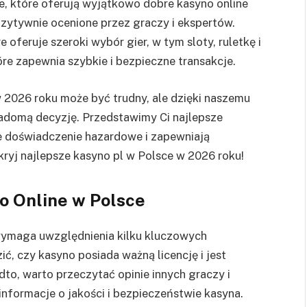
ie, które oferują wyjątkowo dobre kasyno online
pozytywnie ocenione przez graczy i ekspertów.
e oferuje szeroki wybór gier, w tym sloty, ruletkę i
óre zapewnia szybkie i bezpieczne transakcje.
 2026 roku może być trudny, ale dzięki naszemu
adomą decyzję. Przedstawimy Ci najlepsze
sze doświadczenie hazardowe i zapewniają
dkryj najlepsze kasyno pl w Polsce w 2026 roku!
o Online w Polsce
wymaga uwzględnienia kilku kluczowych
ć, czy kasyno posiada ważną licencję i jest
o, warto przeczytać opinie innych graczy i
informacje o jakości i bezpieczeństwie kasyna.