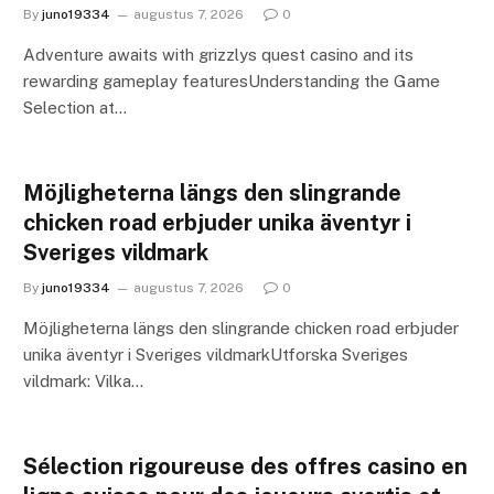
By
juno19334
augustus 7, 2026
0
Adventure awaits with grizzlys quest casino and its
rewarding gameplay featuresUnderstanding the Game
Selection at…
Möjligheterna längs den slingrande
chicken road erbjuder unika äventyr i
Sveriges vildmark
By
juno19334
augustus 7, 2026
0
Möjligheterna längs den slingrande chicken road erbjuder
unika äventyr i Sveriges vildmarkUtforska Sveriges
vildmark: Vilka…
Sélection rigoureuse des offres casino en