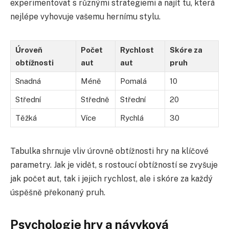
experimentovat s různými strategiemi a najít tu, která
nejlépe vyhovuje vašemu hernímu stylu.
Úroveň
Počet
Rychlost
Skóre za
obtížnosti
aut
aut
pruh
Snadná
Méně
Pomalá
10
Střední
Středně
Střední
20
Těžká
Více
Rychlá
30
Tabulka shrnuje vliv úrovně obtížnosti hry na klíčové
parametry. Jak je vidět, s rostoucí obtížností se zvyšuje
jak počet aut, tak i jejich rychlost, ale i skóre za každý
úspěšně překonaný pruh.
Psychologie hry a návyková