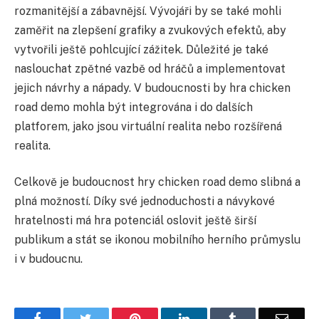
rozmanitější a zábavnější. Vývojáři by se také mohli
zaměřit na zlepšení grafiky a zvukových efektů, aby
vytvořili ještě pohlcující zážitek. Důležité je také
naslouchat zpětné vazbě od hráčů a implementovat
jejich návrhy a nápady. V budoucnosti by hra chicken
road demo mohla být integrována i do dalších
platforem, jako jsou virtuální realita nebo rozšířená
realita.
Celkově je budoucnost hry chicken road demo slibná a
plná možností. Díky své jednoduchosti a návykové
hratelnosti má hra potenciál oslovit ještě širší
publikum a stát se ikonou mobilního herního průmyslu
i v budoucnu.
Facebook
Twitter
Pinterest
LinkedIn
Tumblr
Email