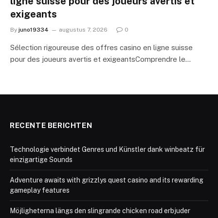
ligne suisse pour des joueurs avertis et
exigeants
By
juno19334
augustus 7, 2026
0
Sélection rigoureuse des offres casino en ligne suisse
pour des joueurs avertis et exigeantsComprendre le…
RECENTE BERICHTEN
Technologie verbindet Genres und Künstler dank winbeatz für
einzigartige Sounds
Adventure awaits with grizzlys quest casino and its rewarding
gameplay features
Möjligheterna längs den slingrande chicken road erbjuder