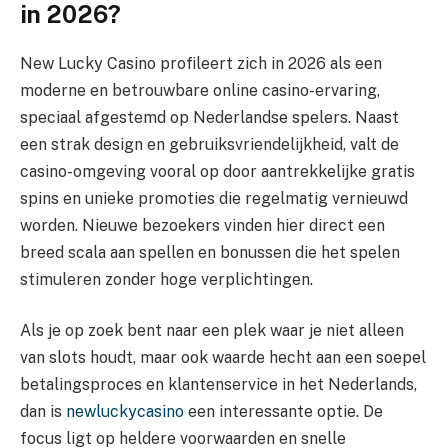
in 2026?
New Lucky Casino profileert zich in 2026 als een
moderne en betrouwbare online casino-ervaring,
speciaal afgestemd op Nederlandse spelers. Naast
een strak design en gebruiksvriendelijkheid, valt de
casino-omgeving vooral op door aantrekkelijke gratis
spins en unieke promoties die regelmatig vernieuwd
worden. Nieuwe bezoekers vinden hier direct een
breed scala aan spellen en bonussen die het spelen
stimuleren zonder hoge verplichtingen.
Als je op zoek bent naar een plek waar je niet alleen
van slots houdt, maar ook waarde hecht aan een soepel
betalingsproces en klantenservice in het Nederlands,
dan is
newluckycasino
een interessante optie. De
focus ligt op heldere voorwaarden en snelle