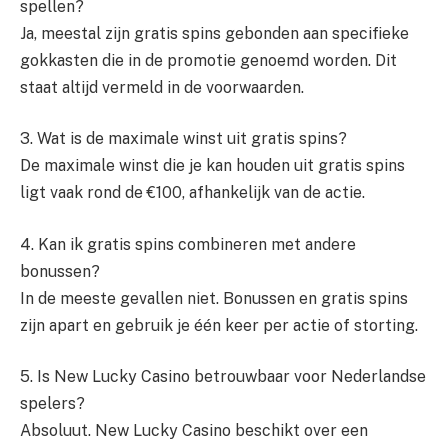
spellen?
Ja, meestal zijn gratis spins gebonden aan specifieke
gokkasten die in de promotie genoemd worden. Dit
staat altijd vermeld in de voorwaarden.
3. Wat is de maximale winst uit gratis spins?
De maximale winst die je kan houden uit gratis spins
ligt vaak rond de €100, afhankelijk van de actie.
4. Kan ik gratis spins combineren met andere
bonussen?
In de meeste gevallen niet. Bonussen en gratis spins
zijn apart en gebruik je één keer per actie of storting.
5. Is New Lucky Casino betrouwbaar voor Nederlandse
spelers?
Absoluut. New Lucky Casino beschikt over een