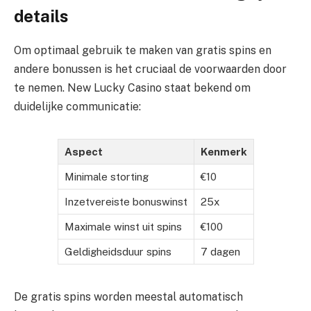
details
Om optimaal gebruik te maken van gratis spins en
andere bonussen is het cruciaal de voorwaarden door
te nemen. New Lucky Casino staat bekend om
duidelijke communicatie:
Aspect
Kenmerk
Minimale storting
€10
Inzetvereiste bonuswinst
25x
Maximale winst uit spins
€100
Geldigheidsduur spins
7 dagen
De gratis spins worden meestal automatisch