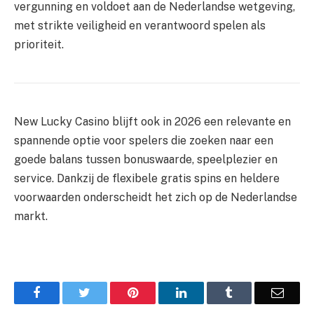
vergunning en voldoet aan de Nederlandse wetgeving,
met strikte veiligheid en verantwoord spelen als
prioriteit.
New Lucky Casino blijft ook in 2026 een relevante en
spannende optie voor spelers die zoeken naar een
goede balans tussen bonuswaarde, speelplezier en
service. Dankzij de flexibele gratis spins en heldere
voorwaarden onderscheidt het zich op de Nederlandse
markt.
Facebook
Twitter
Pinterest
LinkedIn
Tumblr
Email