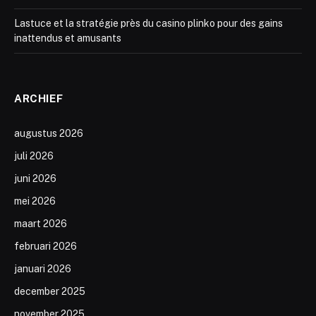
Lastuce et la stratégie près du casino plinko pour des gains
inattendus et amusants
ARCHIEF
augustus 2026
juli 2026
juni 2026
mei 2026
maart 2026
februari 2026
januari 2026
december 2025
november 2025