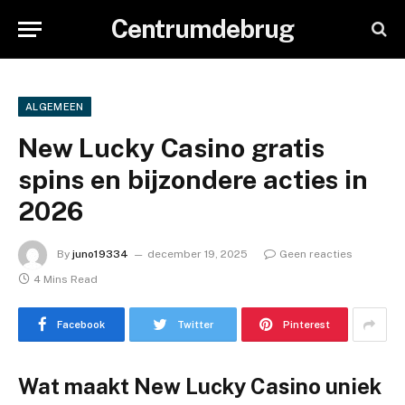
Centrumdebrug
ALGEMEEN
New Lucky Casino gratis
spins en bijzondere acties in
2026
By
juno19334
december 19, 2025
Geen reacties
4 Mins Read
Facebook
Twitter
Pinterest
Wat maakt New Lucky Casino uniek