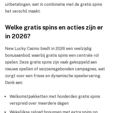
uitbetalingen, wat in combinatie met de gratis spins
het verschil maakt.
Welke gratis spins en acties zijn er
in 2026?
New Lucky Casino biedt in 2026 een veelzijdig
bonusaanbod, waarbij gratis spins een centrale rol
spelen. Deze gratis spins zijn vaak gekoppeld aan
nieuwe spellen of seizoensgebonden campagnes, wat
zorgt voor een frisse en dynamische speelervaring.
Denk aan:
Welkomstpakketten met honderden gratis spins
verspreid over meerdere dagen
Wekelijkse reload bonussen met extra spins op