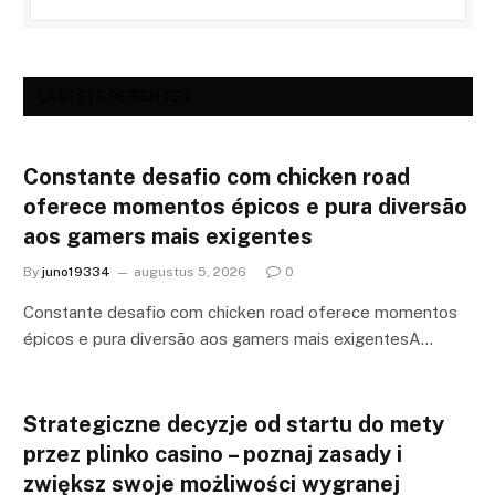
LAATSTE BERICHTEN
Constante desafio com chicken road
oferece momentos épicos e pura diversão
aos gamers mais exigentes
By
juno19334
augustus 5, 2026
0
Constante desafio com chicken road oferece momentos
épicos e pura diversão aos gamers mais exigentesA…
Strategiczne decyzje od startu do mety
przez plinko casino – poznaj zasady i
zwiększ swoje możliwości wygranej