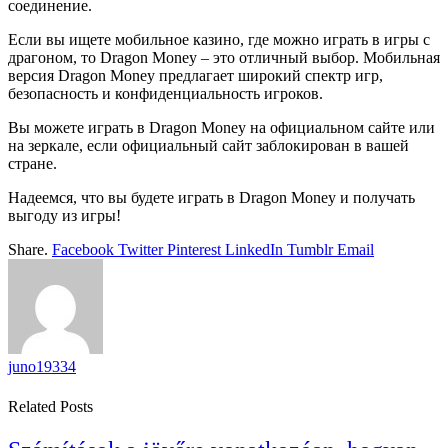
соединение.
Если вы ищете мобильное казино, где можно играть в игры с
драгоном, то Dragon Money – это отличный выбор. Мобильная
версия Dragon Money предлагает широкий спектр игр,
безопасность и конфиденциальность игроков.
Вы можете играть в Dragon Money на официальном сайте или
на зеркале, если официальный сайт заблокирован в вашей
стране.
Надеемся, что вы будете играть в Dragon Money и получать
выгоду из игры!
Share.
Facebook
Twitter
Pinterest
LinkedIn
Tumblr
Email
juno19334
Related
Posts