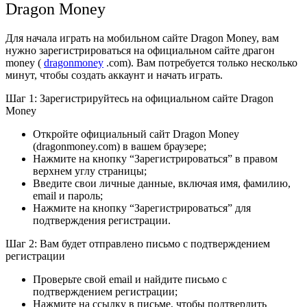
Dragon Money
Для начала играть на мобильном сайте Dragon Money, вам
нужно зарегистрироваться на официальном сайте драгон
money (
dragonmoney
.com). Вам потребуется только несколько
минут, чтобы создать аккаунт и начать играть.
Шаг 1: Зарегистрируйтесь на официальном сайте Dragon
Money
Откройте официальный сайт Dragon Money
(dragonmoney.com) в вашем браузере;
Нажмите на кнопку “Зарегистрироваться” в правом
верхнем углу страницы;
Введите свои личные данные, включая имя, фамилию,
email и пароль;
Нажмите на кнопку “Зарегистрироваться” для
подтверждения регистрации.
Шаг 2: Вам будет отправлено письмо с подтверждением
регистрации
Проверьте свой email и найдите письмо с
подтверждением регистрации;
Нажмите на ссылку в письме, чтобы подтвердить