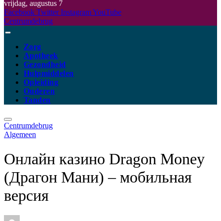
vrijdag, augustus 7
Facebook
Twitter
Instagram
YouTube
Centrumdebrug
Zorg
Apotheek
Gezondheid
Hulpmiddelen
Opleiding
Ouderen
Tanden
Centrumdebrug
Algemeen
Онлайн казино Dragon Money
(Драгон Мани) – мобильная
версия