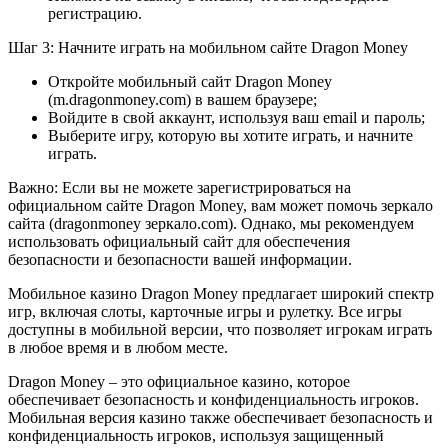
регистрацию.
Шаг 3: Начните играть на мобильном сайте Dragon Money
Откройте мобильный сайт Dragon Money
(m.dragonmoney.com) в вашем браузере;
Войдите в свой аккаунт, используя ваш email и пароль;
Выберите игру, которую вы хотите играть, и начните
играть.
Важно: Если вы не можете зарегистрироваться на
официальном сайте Dragon Money, вам может помочь зеркало
сайта (dragonmoney зеркало.com). Однако, мы рекомендуем
использовать официальный сайт для обеспечения
безопасности и безопасности вашей информации.
Мобильное казино Dragon Money предлагает широкий спектр
игр, включая слоты, карточные игры и рулетку. Все игры
доступны в мобильной версии, что позволяет игрокам играть
в любое время и в любом месте.
Dragon Money – это официальное казино, которое
обеспечивает безопасность и конфиденциальность игроков.
Мобильная версия казино также обеспечивает безопасность и
конфиденциальность игроков, используя защищенный