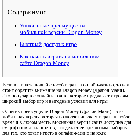
Содержимое
Уникальные преимущества
мобильной версии Dragon Money
Быстрый доступ к игре
Как начать играть на мобильном
сайте Dragon Money
Если вы ищете новый способ играть в онлайн-казино, то вам
стоит обратить внимание на Dragon Money (Драгон Мани).
Это популярное онлайн-казино, которое предлагает игрокам
широкий выбор игр и выгодные условия для игры.
Один из преимуществ Dragon Money (Драгон Мани) – это
мобильная версия, которая позволяет игрокам играть в любое
время и в любом месте. Мобильная версия сайта доступна для
смартфонов и планшетов, что делает ее идеальным выбором
для тех, кто хочет играть в онлайн-казино на ходу.