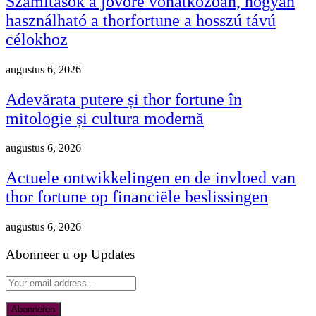
Számítások a jövőre vonatkozóan, hogyan
használható a thorfortune a hosszú távú
célokhoz
augustus 6, 2026
Adevărata putere și thor fortune în
mitologie și cultura modernă
augustus 6, 2026
Actuele ontwikkelingen en de invloed van
thor fortune op financiële beslissingen
augustus 6, 2026
Abonneer u op Updates