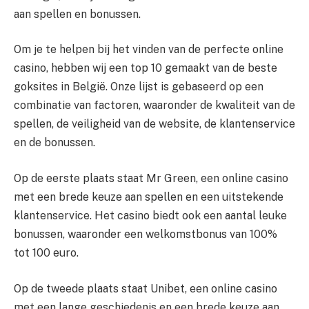
aan spellen en bonussen.
Om je te helpen bij het vinden van de perfecte online
casino, hebben wij een top 10 gemaakt van de beste
goksites in België. Onze lijst is gebaseerd op een
combinatie van factoren, waaronder de kwaliteit van de
spellen, de veiligheid van de website, de klantenservice
en de bonussen.
Op de eerste plaats staat Mr Green, een online casino
met een brede keuze aan spellen en een uitstekende
klantenservice. Het casino biedt ook een aantal leuke
bonussen, waaronder een welkomstbonus van 100%
tot 100 euro.
Op de tweede plaats staat Unibet, een online casino
met een lange geschiedenis en een brede keuze aan