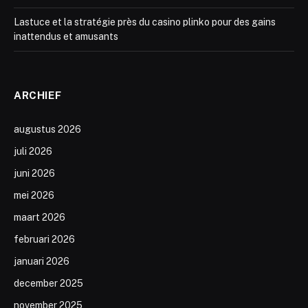
Lastuce et la stratégie près du casino plinko pour des gains
inattendus et amusants
ARCHIEF
augustus 2026
juli 2026
juni 2026
mei 2026
maart 2026
februari 2026
januari 2026
december 2025
november 2025