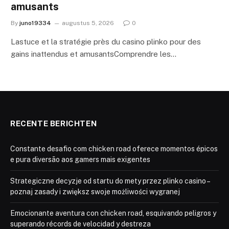
amusants
By
juno19334
augustus 5, 2026
0
Lastuce et la stratégie près du casino plinko pour des
gains inattendus et amusantsComprendre les…
RECENTE BERICHTEN
Constante desafio com chicken road oferece momentos épicos
e pura diversão aos gamers mais exigentes
Strategiczne decyzje od startu do mety przez plinko casino –
poznaj zasady i zwiększ swoje możliwości wygranej
Emocionante aventura con chicken road, esquivando peligros y
superando récords de velocidad y destreza