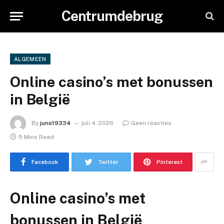
Centrumdebrug
ALGEMEEN
Online casino’s met bonussen
in België
By
juno19334
juli 4, 2026
Geen reacties
5 Mins Read
Facebook
Twitter
Pinterest
Online casino’s met
bonussen in België