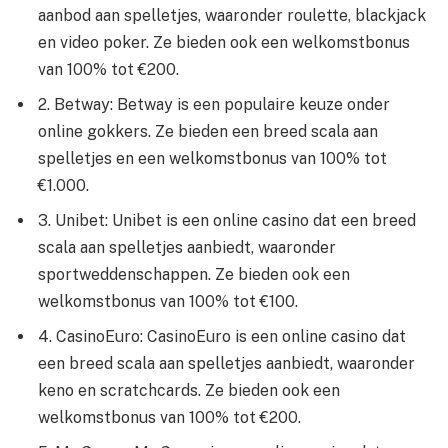
aanbod aan spelletjes, waaronder roulette, blackjack
en video poker. Ze bieden ook een welkomstbonus
van 100% tot €200.
2. Betway: Betway is een populaire keuze onder
online gokkers. Ze bieden een breed scala aan
spelletjes en een welkomstbonus van 100% tot
€1.000.
3. Unibet: Unibet is een online casino dat een breed
scala aan spelletjes aanbiedt, waaronder
sportweddenschappen. Ze bieden ook een
welkomstbonus van 100% tot €100.
4. CasinoEuro: CasinoEuro is een online casino dat
een breed scala aan spelletjes aanbiedt, waaronder
keno en scratchcards. Ze bieden ook een
welkomstbonus van 100% tot €200.