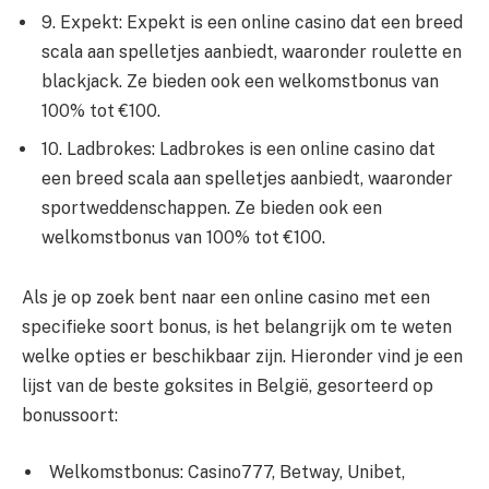
9. Expekt: Expekt is een online casino dat een breed
scala aan spelletjes aanbiedt, waaronder roulette en
blackjack. Ze bieden ook een welkomstbonus van
100% tot €100.
10. Ladbrokes: Ladbrokes is een online casino dat
een breed scala aan spelletjes aanbiedt, waaronder
sportweddenschappen. Ze bieden ook een
welkomstbonus van 100% tot €100.
Als je op zoek bent naar een online casino met een
specifieke soort bonus, is het belangrijk om te weten
welke opties er beschikbaar zijn. Hieronder vind je een
lijst van de beste goksites in België, gesorteerd op
bonussoort:
Welkomstbonus: Casino777, Betway, Unibet,