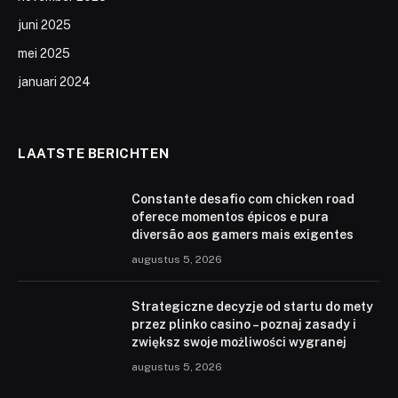
juni 2025
mei 2025
januari 2024
LAATSTE BERICHTEN
Constante desafio com chicken road
oferece momentos épicos e pura
diversão aos gamers mais exigentes
augustus 5, 2026
Strategiczne decyzje od startu do mety
przez plinko casino – poznaj zasady i
zwiększ swoje możliwości wygranej
augustus 5, 2026