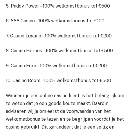
5. Paddy Power – 100% welkomstbonus tot €500
6. 888 Casino – 100% welkomstbonus tot €100
7. Casino Lugano – 100% welkomstbonus tot €200
8. Casino Heroes – 100% welkomstbonus tot €500
9. Casino Euro – 100% welkomstbonus tot €200
10. Casino Room – 100% welkomstbonus tot €500
Wanneer je een online casino kiest, is het belangrijk om
te weten dat je een goede keuze maakt. Daarom
adviseren wij je om eerst de voorwaarden van het
welkomstbonus te lezen en te begrijpen voordat je het
casino gebruikt. Dit garandeert dat je een veilig en