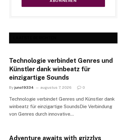
LAATSTE BERICHTEN
Technologie verbindet Genres und
Künstler dank winbeatz für
einzigartige Sounds
By
juno19334
augustus 7, 2026
0
Technologie verbindet Genres und Künstler dank
winbeatz für einzigartige SoundsDie Verbindung
von Genres durch innovative…
Adventure awaits with grizzlys