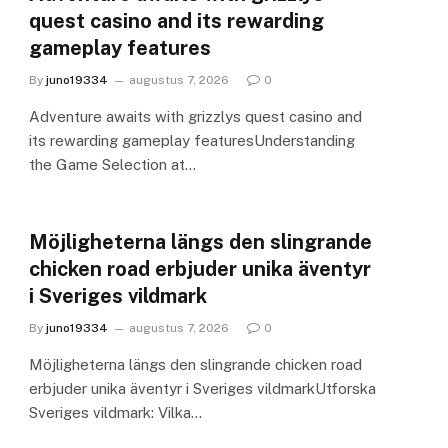
quest casino and its rewarding
gameplay features
By
juno19334
augustus 7, 2026
0
Adventure awaits with grizzlys quest casino and
its rewarding gameplay featuresUnderstanding
the Game Selection at…
Möjligheterna längs den slingrande
chicken road erbjuder unika äventyr
i Sveriges vildmark
By
juno19334
augustus 7, 2026
0
Möjligheterna längs den slingrande chicken road
erbjuder unika äventyr i Sveriges vildmarkUtforska
Sveriges vildmark: Vilka…