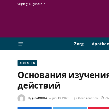
vrijdag, augustus 7
Zorg
Apothe
ALGEMEEN
Основания изучения
действий
By
juno19334
juni 19, 2026
Geen reacties
7 