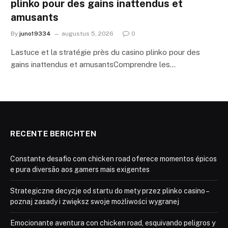
plinko pour des gains inattendus et
amusants
By
juno19334
augustus 5, 2026
0
Lastuce et la stratégie près du casino plinko pour des
gains inattendus et amusantsComprendre les…
RECENTE BERICHTEN
Constante desafio com chicken road oferece momentos épicos
e pura diversão aos gamers mais exigentes
Strategiczne decyzje od startu do mety przez plinko casino –
poznaj zasady i zwiększ swoje możliwości wygranej
Emocionante aventura con chicken road, esquivando peligros y