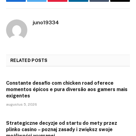
juno19334
RELATED
POSTS
Constante desafio com chicken road oferece
momentos épicos e pura diversão aos gamers mais
exigentes
augustus 5, 2026
Strategiczne decyzje od startu do mety przez
plinko casino – poznaj zasady i zwiększ swoje
możliwości wygranej