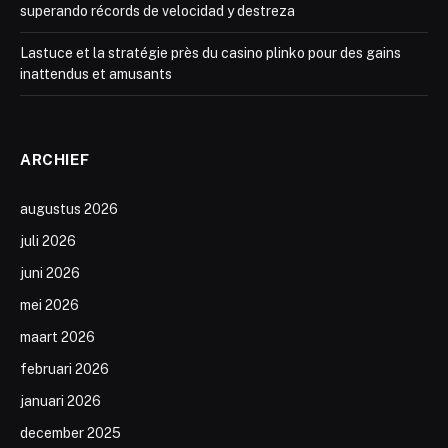
superando récords de velocidad y destreza
Lastuce et la stratégie près du casino plinko pour des gains
inattendus et amusants
ARCHIEF
augustus 2026
juli 2026
juni 2026
mei 2026
maart 2026
februari 2026
januari 2026
december 2025