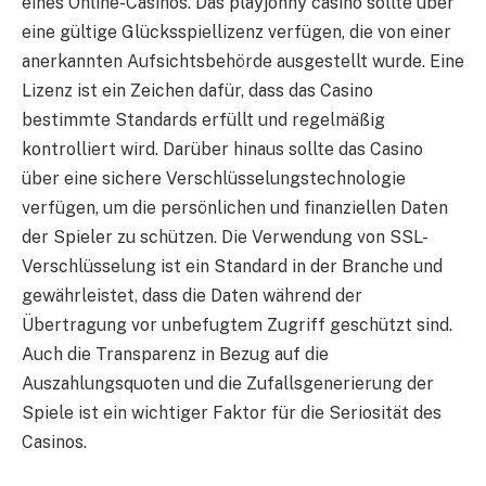
eines Online-Casinos. Das playjonny casino sollte über
eine gültige Glücksspiellizenz verfügen, die von einer
anerkannten Aufsichtsbehörde ausgestellt wurde. Eine
Lizenz ist ein Zeichen dafür, dass das Casino
bestimmte Standards erfüllt und regelmäßig
kontrolliert wird. Darüber hinaus sollte das Casino
über eine sichere Verschlüsselungstechnologie
verfügen, um die persönlichen und finanziellen Daten
der Spieler zu schützen. Die Verwendung von SSL-
Verschlüsselung ist ein Standard in der Branche und
gewährleistet, dass die Daten während der
Übertragung vor unbefugtem Zugriff geschützt sind.
Auch die Transparenz in Bezug auf die
Auszahlungsquoten und die Zufallsgenerierung der
Spiele ist ein wichtiger Faktor für die Seriosität des
Casinos.