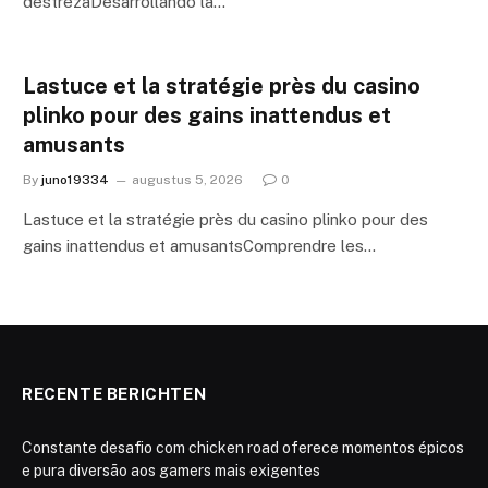
destrezaDesarrollando la…
Lastuce et la stratégie près du casino
plinko pour des gains inattendus et
amusants
By
juno19334
augustus 5, 2026
0
Lastuce et la stratégie près du casino plinko pour des
gains inattendus et amusantsComprendre les…
RECENTE BERICHTEN
Constante desafio com chicken road oferece momentos épicos
e pura diversão aos gamers mais exigentes