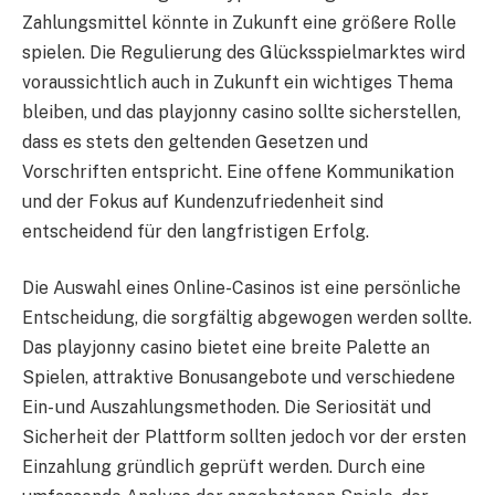
Zahlungsmittel könnte in Zukunft eine größere Rolle
spielen. Die Regulierung des Glücksspielmarktes wird
voraussichtlich auch in Zukunft ein wichtiges Thema
bleiben, und das playjonny casino sollte sicherstellen,
dass es stets den geltenden Gesetzen und
Vorschriften entspricht. Eine offene Kommunikation
und der Fokus auf Kundenzufriedenheit sind
entscheidend für den langfristigen Erfolg.
Die Auswahl eines Online-Casinos ist eine persönliche
Entscheidung, die sorgfältig abgewogen werden sollte.
Das playjonny casino bietet eine breite Palette an
Spielen, attraktive Bonusangebote und verschiedene
Ein- und Auszahlungsmethoden. Die Seriosität und
Sicherheit der Plattform sollten jedoch vor der ersten
Einzahlung gründlich geprüft werden. Durch eine