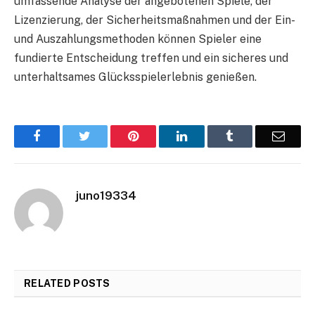
umfassende Analyse der angebotenen Spiele, der
Lizenzierung, der Sicherheitsmaßnahmen und der Ein-
und Auszahlungsmethoden können Spieler eine
fundierte Entscheidung treffen und ein sicheres und
unterhaltsames Glücksspielerlebnis genießen.
Facebook
Twitter
Pinterest
LinkedIn
Tumblr
Email
juno19334
RELATED
POSTS