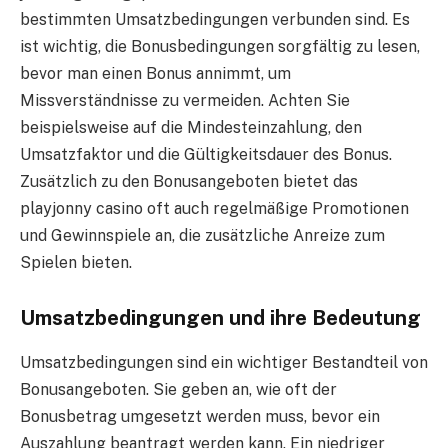
bestimmten Umsatzbedingungen verbunden sind. Es
ist wichtig, die Bonusbedingungen sorgfältig zu lesen,
bevor man einen Bonus annimmt, um
Missverständnisse zu vermeiden. Achten Sie
beispielsweise auf die Mindesteinzahlung, den
Umsatzfaktor und die Gültigkeitsdauer des Bonus.
Zusätzlich zu den Bonusangeboten bietet das
playjonny casino oft auch regelmäßige Promotionen
und Gewinnspiele an, die zusätzliche Anreize zum
Spielen bieten.
Umsatzbedingungen und ihre Bedeutung
Umsatzbedingungen sind ein wichtiger Bestandteil von
Bonusangeboten. Sie geben an, wie oft der
Bonusbetrag umgesetzt werden muss, bevor ein
Auszahlung beantragt werden kann. Ein niedriger