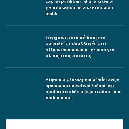
casino játékban, ahol a siker a
gyorsaságon és a szerencsén
múlik
Σύγχρονη διασκέδαση και
ασφαλείς συναλλαγές στο
https://ninescasino-gr.com για
όλους τους παίκτες
Příjemné překvapení představuje
spinmama inovativní řešení pro
moderní rodiče a jejich radostnou
budoucnost