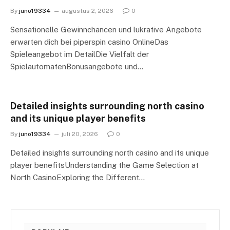
By
juno19334
augustus 2, 2026
0
Sensationelle Gewinnchancen und lukrative Angebote
erwarten dich bei piperspin casino OnlineDas
Spieleangebot im DetailDie Vielfalt der
SpielautomatenBonusangebote und…
Detailed insights surrounding north casino
and its unique player benefits
By
juno19334
juli 20, 2026
0
Detailed insights surrounding north casino and its unique
player benefitsUnderstanding the Game Selection at
North CasinoExploring the Different…