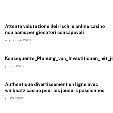
Attenta valutazione dei rischi e online casino
non aams per giocatori consapevoli
augustus 4, 2026
Konsequente_Planung_von_Investitionen_mit_jok
juni 29, 2026
Authentique divertissement en ligne avec
winbeatz casino pour les joueurs passionnés
juli 26, 2026