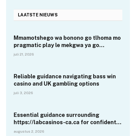
LAATSTE NIEUWS
Mmamotshego wa bonono go tlhoma mo
pragmatic play le mekgwa ya go
gapelela botshelo jo bo molemo
juli 21, 2026
Reliable guidance navigating bass win
casino and UK gambling options
juli 3, 2026
Essential guidance surrounding
https://labcasinos-ca.ca for confident
Canadian players
augustus 2, 2026