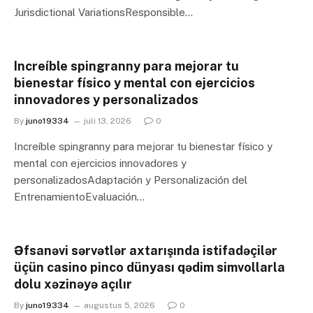
Jurisdictional VariationsResponsible…
Increíble spingranny para mejorar tu
bienestar físico y mental con ejercicios
innovadores y personalizados
By
juno19334
juli 13, 2026
0
Increíble spingranny para mejorar tu bienestar físico y
mental con ejercicios innovadores y
personalizadosAdaptación y Personalización del
EntrenamientoEvaluación…
Əfsanəvi sərvətlər axtarışında istifadəçilər
üçün casino pinco dünyası qədim simvollarla
dolu xəzinəyə açılır
By
juno19334
augustus 5, 2026
0