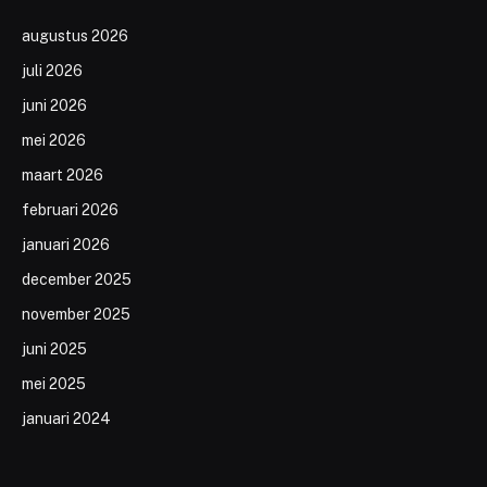
augustus 2026
juli 2026
juni 2026
mei 2026
maart 2026
februari 2026
januari 2026
december 2025
november 2025
juni 2025
mei 2025
januari 2024