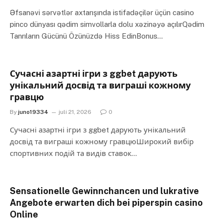
Əfsanəvi sərvətlər axtarışında istifadəçilər üçün casino
pinco dünyası qədim simvollarla dolu xəzinəyə açılırQədim
Tanrıların Gücünü Özünüzdə Hiss EdinBonus…
Сучасні азартні ігри з ggbet дарують
унікальний досвід та виграші кожному
гравцю
By
juno19334
juli 21, 2026
0
Сучасні азартні ігри з ggbet дарують унікальний
досвід та виграші кожному гравцюШирокий вибір
спортивних подій та видів ставок…
Sensationelle Gewinnchancen und lukrative
Angebote erwarten dich bei piperspin casino
Online